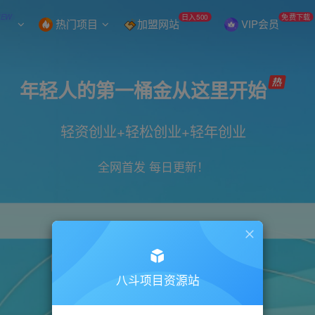
NEW
日入500
免费下载
热门项目
加盟网站
VIP会员
年轻人的第一桶金从这里开始
轻资创业+轻松创业+轻年创业
全网首发 每日更新！
引流
抖音
小红书
电商
直播
带货
八斗项目资源站