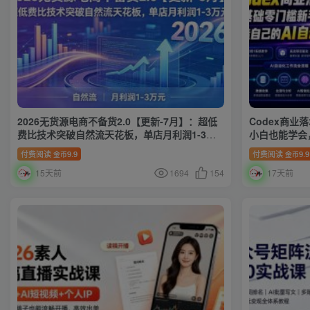
2026无货源电商不备货2.0【更新-7月】：超低
Codex商
费比技术突破自然流天花板，单店月利润1-3万
小白也能学会
元
品系统
付费阅读
9.9
付费阅读
9.9
金币
金币
15天前
1694
154
17天前