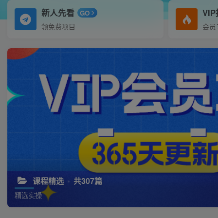
新人先看
VI
GO
领免费项目
会员
课程精选
共307篇
精选实操