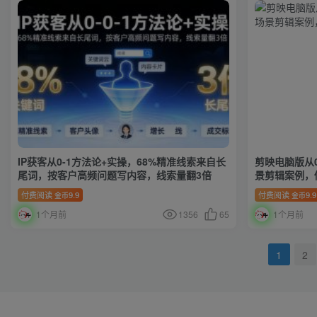
IP获客从0-1方法论+实操，68%精准线索来自长
剪映电脑版从
尾词，按客户高频问题写内容，线索量翻3倍
景剪辑案例，
付费阅读
9.9
付费阅读
9.9
金币
金币
1个月前
1356
65
1个月前
1
2