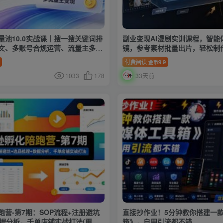
量池10.0实战课｜搜一搜关键词排
副业变现AI漫剧实训课程，智能
写文、多账号合规运营、流量主多元
镜，参考素材批量出片，轻松制
程
付费阅读
9.9
金币
1033
178
33天前
营-第7期：SOP流程+注册避坑
直接抄作业！5分钟教你搭建一
数据分析，千单店铺实战打法(更新
箱》，自用引流都不错