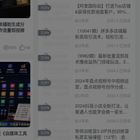
【阿里国际站】打造Top店铺
TOP4
&获得优质询盘客户，​95%的
国际站讲师不会说的运营技
2年前
2057人已阅读
巧
体辅助生成分
作流量短视频
（10041期）拼多多店铺最
TOP5
新高效引流术，轻松引流
400+创业粉，精准日变现五
2年前
2051人已阅读
905
98
位数！
（9982期）最新批量混剪技
TOP6
术撸收益热门领域玩法，3分
钟一条原创视频，轻松日入
2年前
2034人已阅读
1000＋
2024年盘点视频号中视频运
TOP7
营，盘点视频号创作分成计
划，快速过原创日入300+
2年前
2033人已阅读
2024抖音小店全新打法，让
TOP8
普通人也能学会做一家长久
稳定赚钱的抖店
2年前
2029人已阅读
导师训练营3.0IP共创训练营
款《自媒体工具
TOP9
私密实操课程（12节）-卖项