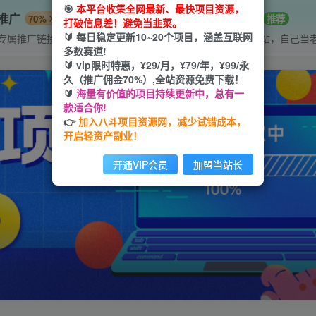
🎯
本平台收集全网最新、最快项目资源，
P推广
招募站长
70%
推荐
打破信息差！避免当韭菜。
🔰 每日稳定更新10~20个项目，涵盖互联网
专属推广链接
搭建同款网站，自己当
多数赛道!
🔰 vip限时特惠，¥29/月，¥79/年，¥99/永
久（推广佣金70%）,全站资源免费下载！
🔰
海量有价值的项目持续更新中，总有一
款适合你!
👉
加入八斗项目资源网，减少试错成本，
开启轻资产副业！
开通VIP会员
加盟当站长