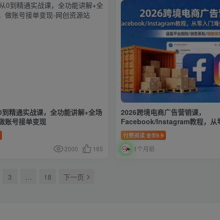
0到精通实战课，全功能讲解+全场
2026跨境电商广告营销课，
做账号接单变现
Facebook/Instagram教
广告投放玩法
付费阅读
9.9
金币
2000
165
1个月前
3
…
18
下一页