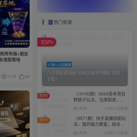
热门资源
TOP1
号矩阵布局+朋友
全流程落地
1.7W+人已阅读
八斗项目资源网 全网正品VIP课程 无损
1179
89
下载~
（10150期）2024高考项目
TOP2
野路子玩法，无限裂变，最
高一天1W＋！
2年前
2106人已阅读
（9571期）快手直播短剧玩
TOP3
法，强开磁力聚星，结合多
种变现方式日入600+
2年前
2068人已阅读