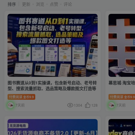
排序
更新
浏览
点赞
评论
图书赛道从0到1实操课，包含新号启动、老号转
幕思城·淘宝培
型、搜索流量抓取、选品策略及爆款图文打造等
付费阅读
9.9
付费阅读
9.9
金币
金币
7天前
1304
128
7天前