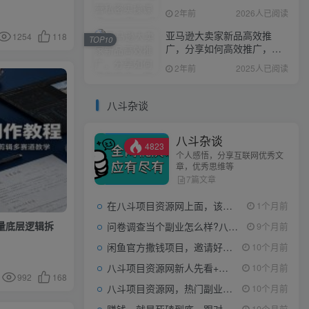
目的密码成功秘诀
2年前
2026人已阅读
亚马逊大卖家新品高效推
1254
118
TOP10
广，分享如何高效推广，打
造百万美金爆款单品
2年前
2025人已阅读
八斗杂谈
八斗杂谈
4823
个人感悟，分享互联网优秀文
章，优秀思维等
7篇文章
在八斗项目资源网上面，该看什么类型的赚钱项目
1个月前
量底层逻辑拆
问卷调查当个副业怎么样?八斗告诉你
9个月前
闲鱼官方撒钱项目，邀请好友领现金，单价1-8元，0成本可以当个小副业
10个月前
八斗项目资源网新人先看+领取【0撸小项目+互联网工具箱】
10个月前
992
168
八斗项目资源网，热门副业项目任你选，每日持续更新
10个月前
10个月前