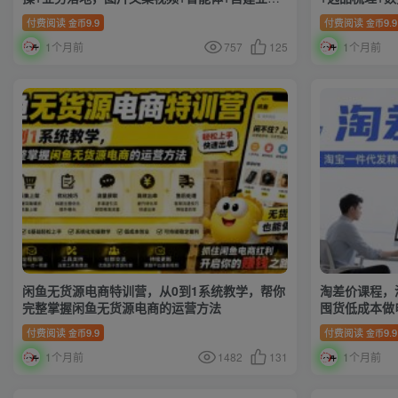
系统一站式教学
0625
付费阅读
9.9
付费阅读
9.9
金币
金币
1个月前
757
125
1个月前
闲鱼无货源电商特训营，从0到1系统教学，帮你
淘差价课程，
完整掌握闲鱼无货源电商的运营方法
囤货低成本做电
付费阅读
9.9
付费阅读
9.9
金币
金币
1个月前
1482
131
1个月前