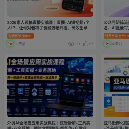
2026素人读稿直播实战课｜直播+AI短视频+个
公众号矩阵流
人IP，让你对着稿子也能流畅开播、高效出单
名、AI批量
变现全体系教
付费阅读
9.9
付费阅读
9.9
金币
金币
30天前
951
57
30天前
外贸AI全场景应用实战课程｜逻辑拆解+工具实
亚马逊孵化陪跑
操+业务落地，图片文案视频+智能体+自建业务
+选品梳理+