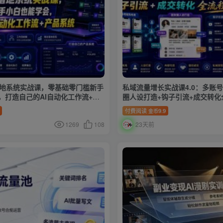
业落地系统实战课，零基础零门槛新手
私域流量增长实战课4.0：多账
，打造自己的AI自动化工作流+产
圈人设打造+钩子引流+成交转化
付费阅读
9.9
金币
1269
108
23天前