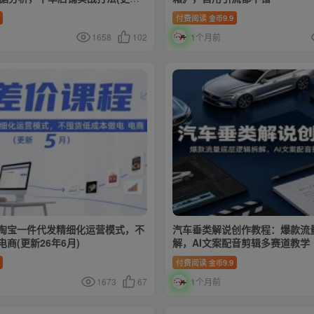
付费阅读
9.9
金币
1658
102
1个月前
淘宝一件代发精细化运营模式，不
汽车垂类解说创作教程：爆款流
商(更新26年6月)
解，AI文案配音剪辑多赛道教学
付费阅读
9.9
金币
1673
67
1个月前