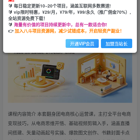
🔰 每日稳定更新10~20个项目，涵盖互联网多数赛道!
您当前未登录！建议登陆后购买，可保存购买订单
🔰 vip限时特惠，¥29/月，¥79/年，¥99/永久（推广佣金70%）,
全站资源免费下载！
🔰
海量有价值的项目持续更新中，总有一款适合你!
👉
加入八斗项目资源网，减少试错成本，开启轻资产副业！
开通VIP会员
加盟当站长
课程内容简介 本套翻身团电商核心运营课，主打全平台电商
变现技巧，从电商思维开悟、基础视频剪辑入手，涵盖直播
间搭建、矢量动画起号实操、爆款图文创作、书籍封面卡点