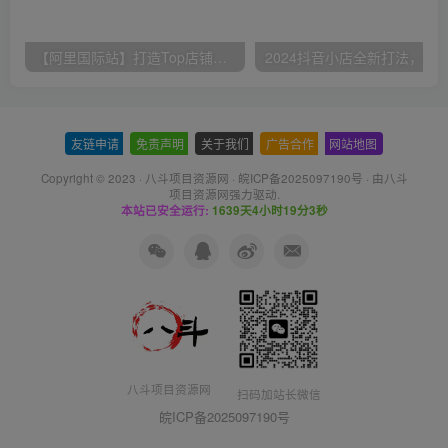
【阿里国际站】打造Top店铺&获得优质询盘客户，​95%的国际站讲师不会说的运营技巧
友链申请
-
免责声明
-
关于我们
-
广告合作
-
网站地图
Copyright © 2023 ·
八斗项目资源网
·
皖ICP备2025097190号
· 由八斗
项目资源网
强力驱动.
本站已安全运行:
1639天4小时19分4秒
八斗项目资源网
扫码加站长微信
皖ICP备2025097190号