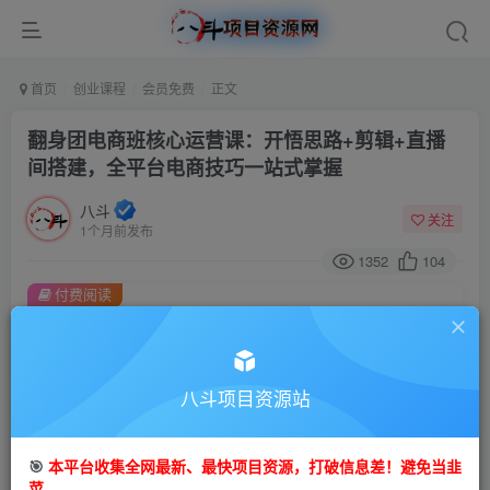
首页
创业课程
会员免费
正文
翻身团电商班核心运营课：开悟思路+剪辑+直播
间搭建，全平台电商技巧一站式掌握
八斗
关注
1个月前发布
1352
104
付费阅读
翻身团电商班核心运营课：开悟思路+剪辑+直播间搭建，全平台电商技巧一站式掌握
此内容为付费阅读，请付费后查看
9.9
八斗项目资源站
99
金币
金币
免费
会员
🎯
本平台收集全网最新、最快项目资源，打破信息差！避免当韭
立即购买
菜。