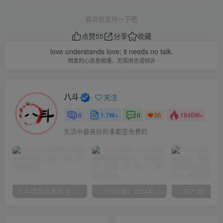
喜欢就支持一下吧
点赞
55
分享
收藏
love understands love; it needs no talk.
相爱的心息息相通，无需用言语倾诉
八斗
关注
0
1.7W+
0
1840W+
55
生活中最美好的事都是免费的
八斗项目资源网 全网正品VIP课程 无损下载~
（10150期）2024高考项目野路子玩法，无限裂变，最高一天1W＋！