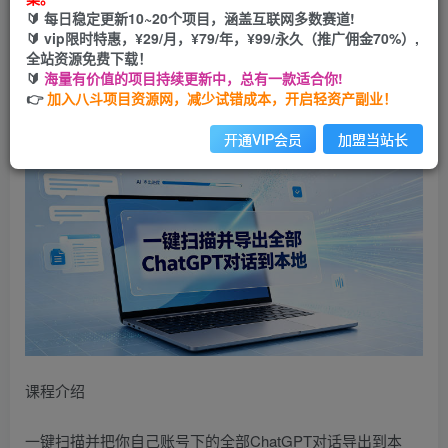
🔰 每日稳定更新10~20个项目，涵盖互联网多数赛道!
您当前未登录！建议登陆后购买，可保存购买订单
🔰 vip限时特惠，¥29/月，¥79/年，¥99/永久（推广佣金70%）,
全站资源免费下载！
🔰
海量有价值的项目持续更新中，总有一款适合你!
一键扫描并把你自己账号下的全部ChatGPT对话导出到本地
👉
加入八斗项目资源网，减少试错成本，开启轻资产副业！
开通VIP会员
加盟当站长
课程介绍
一键扫描并把你自己账号下的全部ChatGPT对话导出到本