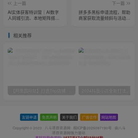
上一篇
下一篇
AI实体获客特训营｜AI数字
拼多多黑标申请流程，帮助
人同城引流、本地矩阵搭
商家获取流量倾斜与活动优
建、爆款文案优化全域获客
先资格，助力品牌溢价与转
实战课
化
相关推荐
【阿里国际站】打造Top店铺&获得优质询盘客户，​95%的国际站讲师不会说的运营技巧
友链申请
-
免责声明
-
关于我们
-
广告合作
-
网站地图
Copyright © 2023 ·
八斗项目资源网
·
皖ICP备2025097190号
· 由八斗
项目资源网
强力驱动.
本站已安全运行:
1637天17小时18分16秒