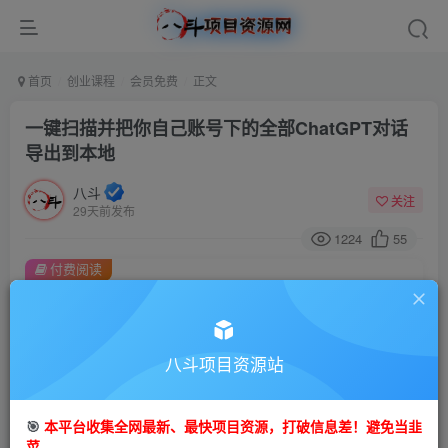
首页
创业课程
会员免费
正文
一键扫描并把你自己账号下的全部ChatGPT对话
导出到本地
八斗
关注
29天前发布
1224
55
付费阅读
一键扫描并把你自己账号下的全部ChatGPT对话导出到本地
此内容为付费阅读，请付费后查看
9.9
八斗项目资源站
99
金币
金币
免费
会员
🎯
本平台收集全网最新、最快项目资源，打破信息差！避免当韭
立即购买
菜。