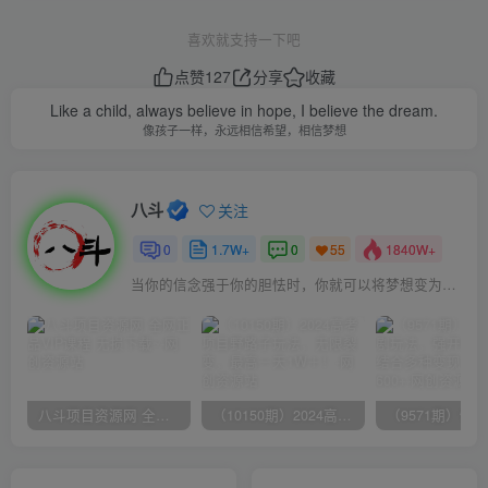
喜欢就支持一下吧
点赞
127
分享
收藏
Like a child, always believe in hope, I believe the dream.
像孩子一样，永远相信希望，相信梦想
八斗
关注
0
1.7W+
0
1840W+
55
当你的信念强于你的胆怯时，你就可以将梦想变为现实了
八斗项目资源网 全网正品VIP课程 无损下载~
（10150期）2024高考项目野路子玩法，无限裂变，最高一天1W＋！