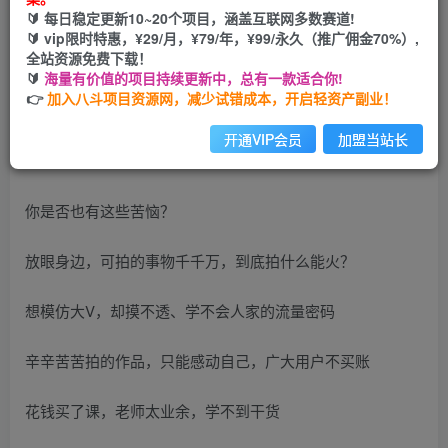
🔰 每日稳定更新10~20个项目，涵盖互联网多数赛道!
您当前未登录！建议登陆后购买，可保存购买订单
🔰 vip限时特惠，¥29/月，¥79/年，¥99/永久（推广佣金70%）,
全站资源免费下载！
🔰
海量有价值的项目持续更新中，总有一款适合你!
👉
加入八斗项目资源网，减少试错成本，开启轻资产副业！
开通VIP会员
加盟当站长
你是否也有这些苦恼？
放眼身边，可拍的事物千千万，到底拍什么能火？
想模仿大V，却摸不透、学不会人家的流量密码
辛辛苦苦拍的作品，只能感动自己，广大用户不买账
花钱买了课，老师太业余，学不到干货