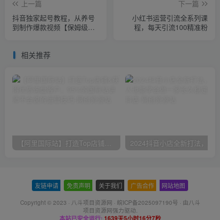
上一篇
下一篇
抖音独家起号教程，从养号
小红书运营引流全系列课
到制作爆款视频【保姆级教
程，每天引流100精准粉
程】
相关推荐
【阿里国际站】打造Top店铺&获得优质询盘客户，​95%的国际站讲师不会说的运营技巧
友链申请
-
免责声明
-
关于我们
-
广告合作
-
网站地图
Copyright © 2023 ·
八斗项目资源网
·
皖ICP备2025097190号
· 由八斗
项目资源网
强力驱动.
本站已安全运行:
1639天5小时16分8秒