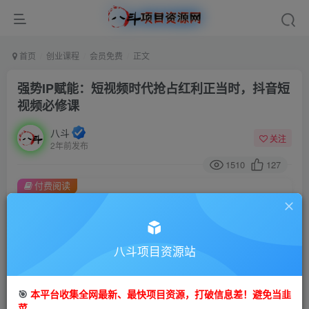
首页
创业课程
会员免费
正文
强势IP赋能：短视频时代抢占红利正当时，抖音短
视频必修课
八斗
关注
2年前发布
1510
127
付费阅读
强势IP赋能：短视频时代抢占红利正当时，抖音短视频必修课
此内容为付费阅读，请付费后查看
9.9
八斗项目资源站
99
金币
金币
免费
会员
🎯
本平台收集全网最新、最快项目资源，打破信息差！避免当韭
立即购买
菜。