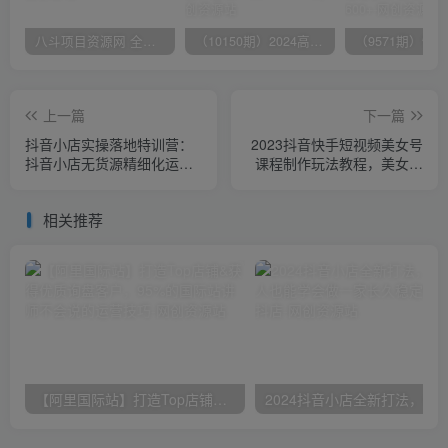
八斗项目资源网 全网正品VIP课程 无损下载~
（10150期）2024高考项目野路子玩法，无限裂变，最高一天1W＋！
上一篇
下一篇
抖音小店实操落地特训营：
2023抖音快手短视频美女号
抖音小店无货源精细化运
课程制作玩法教程，美女号
营，抖店商品卡流量（22
搬运新起号玩法，新技术
节）
（素材+教程）
相关推荐
【阿里国际站】打造Top店铺&获得优质询盘客户，​95%的国际站讲师不会说的运营技巧