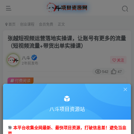
首页
创业课程
会员免费
正文
张越短视频运营落地实操课，让账号有更多的流量
（短视频流量+带货出单实操课）
八斗
关注
2年前发布
542
47
付费阅读
张越短视频运营落地实操课，让账号有更多的流量（短视频流量+带货出单实操课）
此内容为付费阅读，请付费后查看
9.9
八斗项目资源站
99
金币
金币
免费
会员
🎯
本平台收集全网最新、最快项目资源，打破信息差！避免当韭
立即购买
菜。