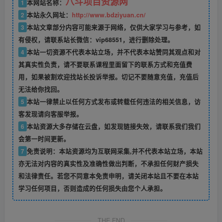
八斗项目资源网
1
本网站名称：
2
本站永久网址：
http://www.bdziyuan.cn/
3
本站文章部分内容可能来源于网络，仅供大家学习与参考，如
有侵权，请联系站长微信：vip68551，进行删除处理。
4
本站一切资源不代表本站立场，并不代表本站赞同其观点和对
其真实性负责，请不要联系课程里面留下的联系方式和充值费
用，如果被割欢迎找站长投诉举报。切记不要随意充值，充值后
无法给你找回。
5
本站一律禁止以任何方式发布或转载任何违法的相关信息，访
客发现请向客服举报。
6
本站资源大多存储在云盘，如发现链接失效，请联系我们我们
会第一时间更新。
7
免责说明：本站资源均为互联网采集,并不代表本站立场，本站
亦无法对内容的真实性及准确性做出判断，不承担任何财产损失
和法律责任。若您不同意本免责申明，请关闭本站且不要在本站
学习任何项目，否则造成的任何损失由您个人承担。
THE END