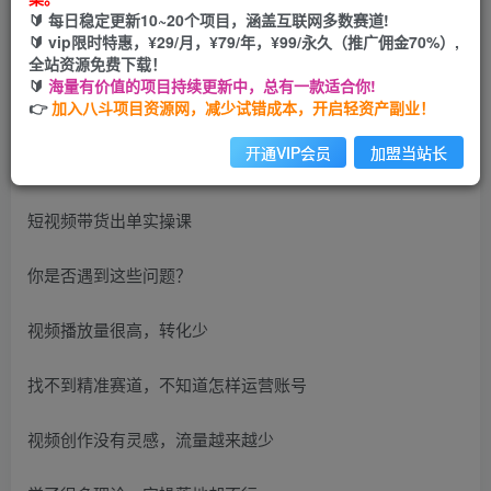
🔰 每日稳定更新10~20个项目，涵盖互联网多数赛道!
您当前未登录！建议登陆后购买，可保存购买订单
🔰 vip限时特惠，¥29/月，¥79/年，¥99/永久（推广佣金70%）,
全站资源免费下载！
🔰
海量有价值的项目持续更新中，总有一款适合你!
👉
加入八斗项目资源网，减少试错成本，开启轻资产副业！
开通VIP会员
加盟当站长
短视频带货出单实操课
你是否遇到这些问题？
视频播放量很高，转化少
找不到精准赛道，不知道怎样运营账号
视频创作没有灵感，流量越来越少