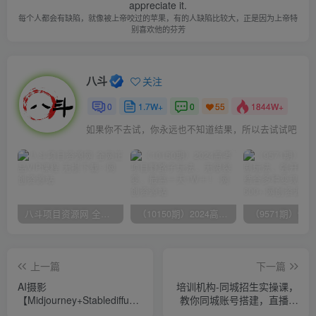
appreciate it.
每个人都会有缺陷，就像被上帝咬过的苹果，有的人缺陷比较大，正是因为上帝特
别喜欢他的芬芳
八斗
关注
0
1.7W+
0
1844W+
55
如果你不去试，你永远也不知道结果，所以去试试吧
八斗项目资源网 全网正品VIP课程 无损下载~
（10150期）2024高考项目野路子玩法，无限裂变，最高一天1W＋！
上一篇
下一篇
AI摄影
培训机构-同城招生实操课，
【Midjourney+Stablediffusion】，
教你同城账号搭建，直播售
人工智能商业应用摄影-37节
卖体验课包