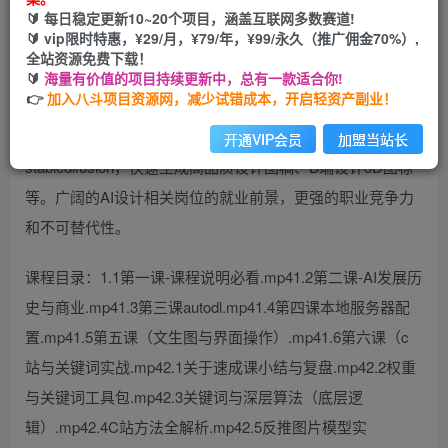
🔰 每日稳定更新10~20个项目，涵盖互联网多数赛道!
您当前未登录！建议登陆后购买，可保存购买订单
🔰 vip限时特惠，¥29/月，¥79/年，¥99/永久（推广佣金70%）,
全站资源免费下载！
🔰
海量有价值的项目持续更新中，总有一款适合你!
👉
加入八斗项目资源网，减少试错成本，开启轻资产副业！
AI绘画进阶课程-2.0机甲重绘。帮助你熟练运用
开通VIP会员
加盟当站长
stabledifusion，快速生成高品质设计图稿、B端设计3D图标
等。广阔的AI设计相关岗位的就业前景，更强的职业竞争力
和不可替代性。
课程目录：1.1第一课-课程说明必看.mp41.2第二课-AI发展历
史与商业.mp41.3第三课autodl.mp41.4第四课本地服务器配
置.mp41.5第五课（文生图与界面操作）.mp41.6第六课（c
站与关键词实战.mp42.1关于速成课小结与复盘.mp42.2权重
与关键词工具包.mp42.3关键词与深层算法（底层逻
辑）.mp42.4C站方法全解析.mp42.5反推图片模型实