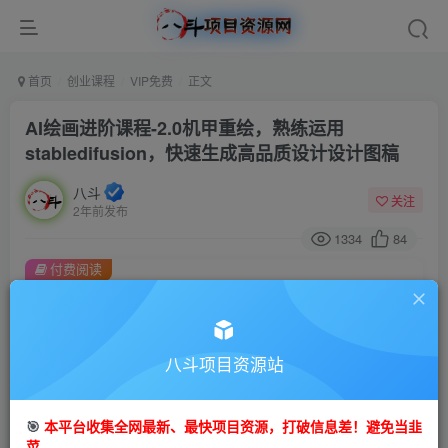
首页
创业课程
VIP免费
正文
AI绘画进阶课程-2.0机甲重绘，熟练运用
stabledifusion，快速生成高品质设计设计图稿
八斗
关注
2年前发布
1334
84
付费阅读
AI绘画进阶课程-2.0机甲重绘，熟练运用stabledifusion，快速生成高品质设计设计图稿
此内容为付费阅读，请付费后查看
9.9
八斗项目资源站
99
金币
金币
免费
会员
🎯
本平台收集全网最新、最快项目资源，打破信息差！避免当韭
立即购买
菜。