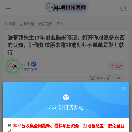
首页
创业课程
会员免费
正文
浩哥郭先生17年创业赚米笔记，打开你对很多东西
的认知，让你知道原来赚钱或创业不单单是发力就
行
八斗
关注
2年前发布
1458
190
付费阅读
浩哥郭先生17年创业赚米笔记，打开你对很多东西的认知，让你知道原来赚钱或创业不单单是发力就行
此内容为付费阅读，请付费后查看
八斗项目资源站
9.9
99
金币
金币
🎯
本平台收集全网最新、最快项目资源，打破信息差！避免当韭
免费
会员
菜。