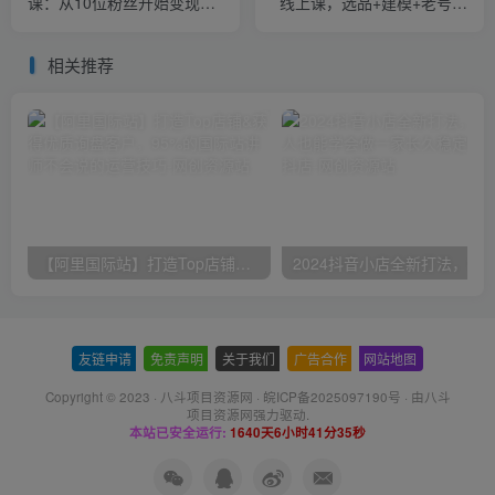
课：从10位粉丝开始变现月
线上课，选品+建模+老号重
增5000+变现20w+
启+控流+罗盘分析+小店随
心推
相关推荐
【阿里国际站】打造Top店铺&获得优质询盘客户，​95%的国际站讲师不会说的运营技巧
友链申请
-
免责声明
-
关于我们
-
广告合作
-
网站地图
Copyright © 2023 ·
八斗项目资源网
·
皖ICP备2025097190号
· 由八斗
项目资源网
强力驱动.
本站已安全运行:
1640天6小时41分36秒