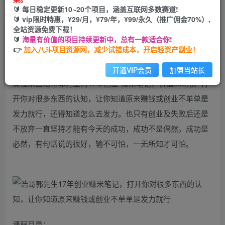
🔰 每日稳定更新10~20个项目，涵盖互联网多数赛道!
立即购买
🔰 vip限时特惠，¥29/月，¥79/年，¥99/永久（推广佣金70%）,
全站资源免费下载！
您当前未登录！建议登陆后购买，可保存购买订单
🔰
海量有价值的项目持续更新中，总有一款适合你!
👉
加入八斗项目资源网，减少试错成本，开启轻资产副业！
课程介绍：
开通VIP会员
加盟当站长
课程来自浩哥郭先生的17年创业-赚米笔记，价值998元。打
开你对很多东西的认知，让你知道原来赚钱或创业不单单是
发力就行，还得知道怎么去发力。也只有创业及失败后还是
不放弃一直坚持才能有今天的成功，成功不是偶然，成功是
必然，有句话说的很好，输不可怕，一无所知才可怕。
课程目录：