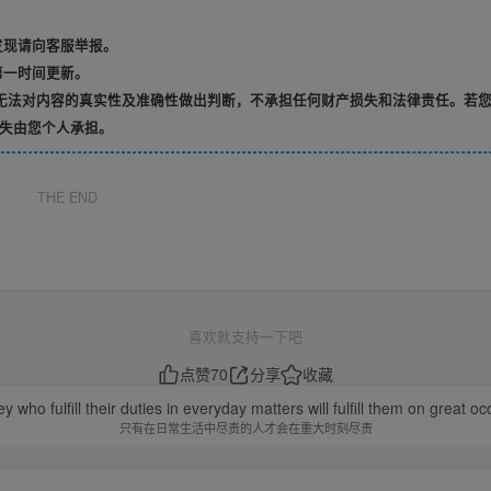
发现请向客服举报。
第一时间更新。
无法对内容的真实性及准确性做出判断，不承担任何财产损失和法律责任。若
失由您个人承担。
THE END
喜欢就支持一下吧
点赞
70
分享
收藏
y who fulfill their duties in everyday matters will fulfill them on great o
只有在日常生活中尽责的人才会在重大时刻尽责