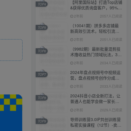
【阿里国际站】打造Top店铺
TOP4
&获得优质询盘客户，​95%的
国际站讲师不会说的运营技
2年前
2057人已阅读
巧
（10041期）拼多多店铺最
TOP5
新高效引流术，轻松引流
400+创业粉，精准日变现五
2年前
2051人已阅读
位数！
（9982期）最新批量混剪技
TOP6
术撸收益热门领域玩法，3分
钟一条原创视频，轻松日入
2年前
2034人已阅读
1000＋
2024年盘点视频号中视频运
TOP7
营，盘点视频号创作分成计
划，快速过原创日入300+
2年前
2033人已阅读
2024抖音小店全新打法，让
TOP8
普通人也能学会做一家长久
稳定赚钱的抖店
2年前
2029人已阅读
导师训练营3.0IP共创训练营
TOP9
私密实操课程（12节）-卖项
目的密码成功秘诀