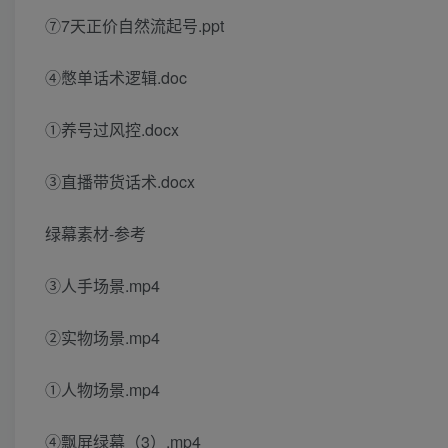
⑦7天正价自然流起号.ppt
④憋单话术逻辑.doc
①养号过风控.docx
③直播带货话术.docx
绿幕素材-参考
③人手场景.mp4
②实物场景.mp4
①人物场景.mp4
④飘屏绿幕（3）.mp4