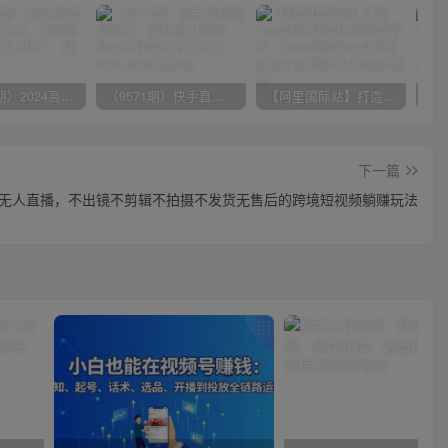
（10150期）2024高考项目野路子玩法，无限裂变，最高一天1W＋！
（9571期）快手直播短剧玩法，强开磁力聚星，结合多种变现方式日入600+
【阿里国际站】打造Top店铺&获得优质询盘客户，​95%的国际站讲师不会说的运营技巧
下一篇
ktok无人直播，不出镜不剪辑不拍摄不发货无售后的跨境短视频躺赚玩法