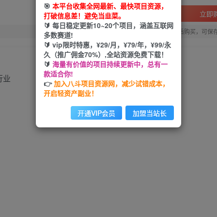
🎯
本平台收集全网最新、最快项目资源，
立即
打破信息差！避免当韭菜。
🔰 每日稳定更新10~20个项目，涵盖互联网
您当前未登录！建议登陆后购买，可保
多数赛道!
🔰 vip限时特惠，¥29/月，¥79/年，¥99/永
久（推广佣金70%）,全站资源免费下载！
🔰
海量有价值的项目持续更新中，总有一
款适合你!
👉
加入八斗项目资源网，减少试错成本，
开启轻资产副业！
开通VIP会员
加盟当站长