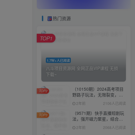
热门资源
TOP1
1.7W+人已阅读
八斗项目资源网 全网正品VIP课程 无损
下载~
（10150期）2024高考项目
TOP2
野路子玩法，无限裂变，最
高一天1W＋！
2年前
2106人已阅读
（9571期）快手直播短剧玩
TOP3
法，强开磁力聚星，结合多
种变现方式日入600+
2年前
2068人已阅读