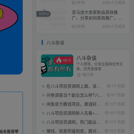
2年前
2026人已阅读
亚马逊大卖家新品高效推
TOP10
广，分享如何高效推广，打
造百万美金爆款单品
2年前
2025人已阅读
八斗杂谈
八斗杂谈
4812
个人感悟，分享互联网优秀文
章，优秀思维等
7篇文章
在八斗项目资源网上面，该看什么类型的赚钱项目
1个月前
问卷调查当个副业怎么样?八斗告诉你
9个月前
闲鱼官方撒钱项目，邀请好友领现金，单价1-8元，0成本可以当个小副业
10个月前
八斗项目资源网新人先看+领取【0撸小项目+互联网工具箱】
10个月前
八斗项目资源网，热门副业项目任你选，每日持续更新
10个月前
赚钱，就是死磕到底，跟对人做对事。
10个月前
站长投诉举