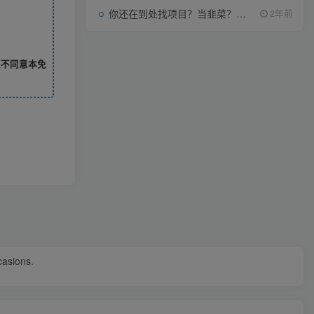
你还在到处找项目？当韭菜？我靠项目资源网也能月如过万。
2年前
您不同意本免
ccasions.