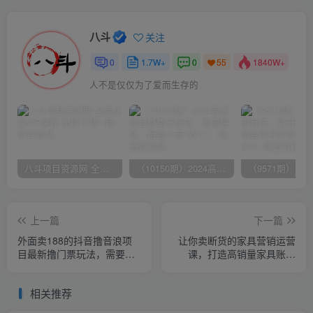
八斗
关注
0
1.7W+
0
1840W+
55
人不是仅仅为了爱而生存的
八斗项目资源网 全网正品VIP课程 无损下载~
（10150期）2024高考项目野路子玩法，无限裂变，最高一天1W＋！
上一篇
下一篇
外面卖188的抖音撸音浪项
让你卖断货的家具营销运营
目最新撸门票玩法，需要千
课，打造高销量家具账号
粉，不封号！
（短视频+直播+人物IP）
相关推荐