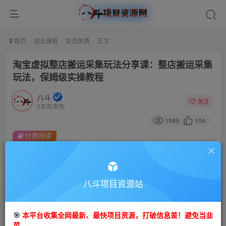
首页
创业课程
会员免费
正文
淘宝虚拟整店搬运采集玩法分享课：整店搬运采集
玩法，保姆级实操教程
八斗
关注
2年前发布
1549
104
付费阅读
淘宝虚拟整店搬运采集玩法分享课：整店搬运采集玩法，保姆级实操教程
此内容为付费阅读，请付费后查看
9.9
八斗项目资源站
99
金币
金币
免费
会员
🎯
本平台收集全网最新、最快项目资源，打破信息差！避免当韭
立即购买
菜。