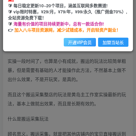
🔰 每日稳定更新10~20个项目，涵盖互联网多数赛道!
您当前未登录！建议登陆后购买，可保存购买订单
🔰 vip限时特惠，¥29/月，¥79/年，¥99/永久（推广佣金70%）,
全站资源免费下载！
🔰
海量有价值的项目持续更新中，总有一款适合你!
👉
加入八斗项目资源网，减少试错成本，开启轻资产副业！
开通VIP会员
加盟当站长
实操一段时间了，也算是小有成就，搬运的玩法比较简单粗
暴，但是需要有基础的人才能操作此方法，不然基本上做不
出什么效果，不是开玩笑，是真的。
而且这个搬运采集整店的玩法是黄岛主工作室实操最新的玩
法，基本上做就出效果，而且是长期有效的。
什么是搬运采集玩法
顾名思义，搬运采集，就是把其他店铺内的宝贝直接搬运到