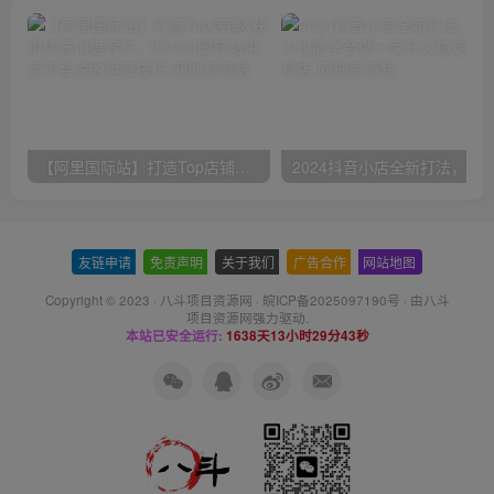
【阿里国际站】打造Top店铺&获得优质询盘客户，​95%的国际站讲师不会说的运营技巧
友链申请
-
免责声明
-
关于我们
-
广告合作
-
网站地图
Copyright © 2023 ·
八斗项目资源网
·
皖ICP备2025097190号
· 由八斗
项目资源网
强力驱动.
本站已安全运行:
1638天13小时29分43秒