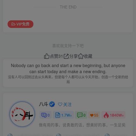
THE END
VIP免费
喜欢就支持一下吧
点赞
31
分享
收藏
Nobody can go back and start a new beginning, but anyone
can start today and make a new ending.
没有人可以回到过去从头再来，但是每个人都可以从今天开始，创造一个全新的结
局
八斗
关注
0
1.7W+
0
1840W+
55
做有用的事，说勇敢的话，想美好的事，一生足矣