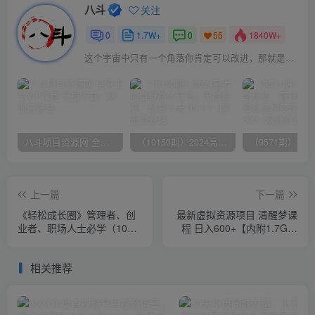
八斗
关注
0
1.7W+
0
1840W+
55
这个宇宙中只有一个角落你肯定可以改进，那就是你自己
八斗项目资源网 全网正品VIP课程 无损下载~
（10150期）2024高考项目野路子玩法，无限裂变，最高一天1W＋！
上一篇
下一篇
《轻松成长圈》管理者、创
最新虚拟资源项目 清醒梦课
业者、职场人士必学（106
程 日入600+【内附1.7G资
课）
源】
相关推荐