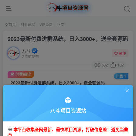
首页
创业课程
VIP免费
正文
2023最新付费进群系统，日入3000+，送全套源码
八斗
关注
2年前发布
582
152
付费阅读
已售 1
2023最新付费进群系统，日入3000+，送全套源码
此内容为付费阅读，请付费后查看
9.9
99
金币
金币
八斗项目资源站
免费
会员
立即购买
🎯
本平台收集全网最新、最快项目资源，打破信息差！避免当韭
菜。