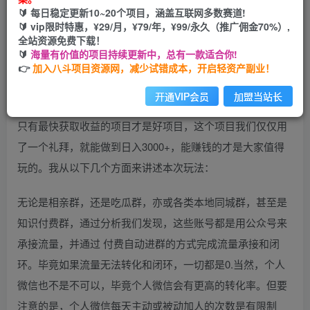
您当前未登录！建议登陆后购买，可保存购买订单
🔰 每日稳定更新10~20个项目，涵盖互联网多数赛道!
🔰 vip限时特惠，¥29/月，¥79/年，¥99/永久（推广佣金70%）,
全站资源免费下载！
🔰
海量有价值的项目持续更新中，总有一款适合你!
👉
加入八斗项目资源网，减少试错成本，开启轻资产副业！
今天给大家带来的项目是2023最新付费进群的玩法。
开通VIP会员
加盟当站长
只有最快获取收益的项目才是好项目，这个项目我们仅仅用
了一个礼拜，就能做到日入3000+，能赚钱的才是大家值得
玩的。我从以下几个方面来讲述本次玩法：
无论是相亲群，还是吃瓜群，亦或各类本地同城群，甚至是
知识付费群，通过分析我们发现，这些账号都是用公众号来
承接流量，并通过 付费自动进群的方式完成流量承接和闭
环。毕竟如果流量无法转化和闭环，一切都是0.当然，个人
微信也不是不可以，毕竟个人微信会有更高的转化率。但要
注意的是，个人微信每天主动或被动加人的次数是有限制