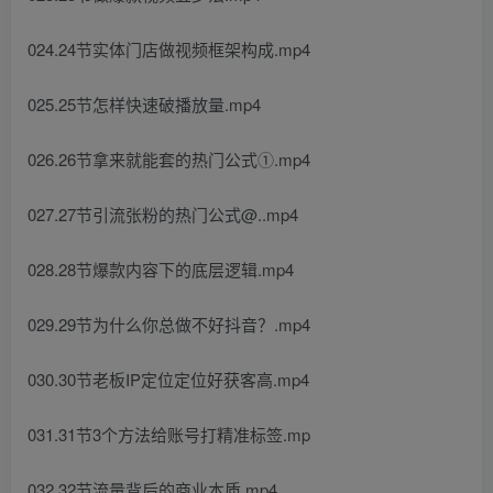
024.24节实体门店做视频框架构成.mp4
025.25节怎样快速破播放量.mp4
026.26节拿来就能套的热门公式①.mp4
027.27节引流张粉的热门公式@..mp4
028.28节爆款内容下的底层逻辑.mp4
029.29节为什么你总做不好抖音？.mp4
030.30节老板IP定位定位好获客高.mp4
031.31节3个方法给账号打精准标签.mp
032.32节流量背后的商业本质.mp4