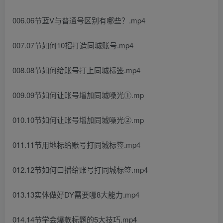
006.06节蓝V与普通号区别有哪些？.mp4
007.07节如何10招打造同城账号.mp4
008.08节如何给账号打上同城标签.mp4
009.09节如何让账号增加同城噪光①.mp
010.10节如何让账号增加同城噪光②.mp
011.11节用地标给账号打同城标签.mp4
012.12节如何口播给账号打同城标签.mp4
013.13实体做好DY需要哪8大能力.mp4
014.14节学会爆款标题的5大技巧.mp4