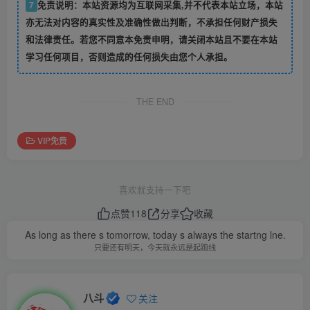
7
免责说明：本站资源均为互联网采集,并不代表本站立场，本站
亦无法对内容的真实性及准确性做出判断，不承担任何财产损失
和法律责任。若您不同意本免责申明，请关闭本站且不要在本站
学习任何项目，否则造成的任何损失由您个人承担。
THE END
VIP免费
喜欢就支持一下吧
点赞
118
分享
收藏
As long as there s tomorrow, today s always the startng lne.
只要还有明天，今天就永远是起跑线
八斗
关注