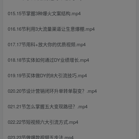
015.15节掌握3种爆火文案结构.mp4
016.16节利用3大流量渠道让生意爆棚.mp4
017.17节用科+放大你的优质视频.mp4
018.18节实体如何通过DY业绩增长.mp4
019.19节买体做DY的8大引流技巧.mp4
020.20节设计营销闭环升单转单裂变？.mp4
021.21节怎么掌握五大变现路径？.mp4
022.22节短视频六大引流方式.mp4
023.23节做爆款视频五步法.mp4