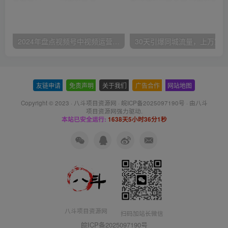
2024年盘点视频号中视频运营，盘点视频号创作分成计划，快速过原创日入300+
友链申请
-
免责声明
-
关于我们
-
广告合作
-
网站地图
Copyright © 2023 ·
八斗项目资源网
·
皖ICP备2025097190号
· 由八斗
项目资源网
强力驱动.
本站已安全运行:
1638天5小时36分1秒
八斗项目资源网
扫码加站长微信
皖ICP备2025097190号