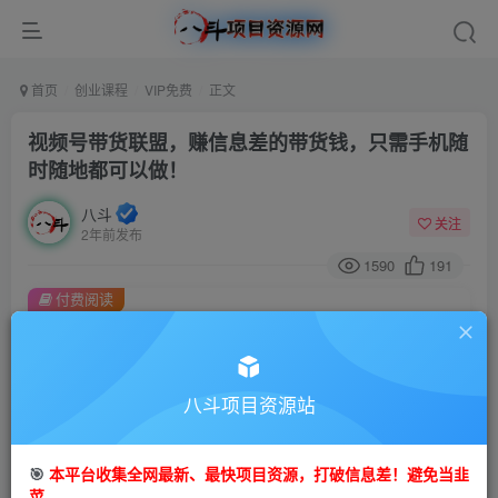
首页
创业课程
VIP免费
正文
视频号带货联盟，赚信息差的带货钱，只需手机随
时随地都可以做！
八斗
关注
2年前发布
1590
191
付费阅读
视频号带货联盟，赚信息差的带货钱，只需手机随时随地都可以做！
此内容为付费阅读，请付费后查看
9.9
八斗项目资源站
99
金币
金币
免费
会员
🎯
本平台收集全网最新、最快项目资源，打破信息差！避免当韭
立即购买
菜。