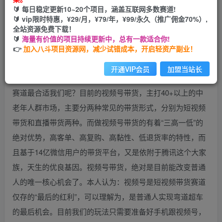
🔰 每日稳定更新10~20个项目，涵盖互联网多数赛道!
您当前未登录！建议登陆后购买，可保存购买订单
🔰 vip限时特惠，¥29/月，¥79/年，¥99/永久（推广佣金70%）,
全站资源免费下载！
🔰
海量有价值的项目持续更新中，总有一款适合你!
👉
加入八斗项目资源网，减少试错成本，开启轻资产副业！
开通VIP会员
加盟当站长
什么是视频号带货？那我小白入局，不会选品和运营，什么
赛道最合适我们呢？目前的视频号带货，主打40+以上的中
老年人群市场，主要分两种常见的带货形式，分别为短视频
带货和直播带货两种。而做视频号带货的有着“三高一低”的
绝对优势，高客单、高复购、高黏性、低退货率的特性，而
且基于14亿微信用户的带货平台，又是依附于腾讯这个大家
族，天生的优良基因。视频号带货，绝对是目前能改变普通
人的唯一核心机会了。本人认为：视频号是短视频带货赛道
仅存的“最后的红利”，可以理解为，是普通人实现弯道超车
的最后机会。目前我们的玩法只需要准备好手机跟视频号，