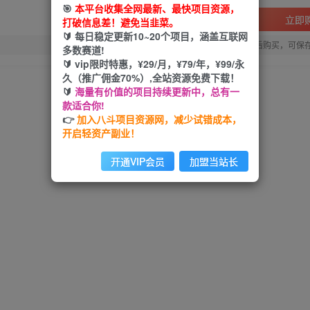
🎯
本平台收集全网最新、最快项目资源，
立即
打破信息差！避免当韭菜。
🔰 每日稳定更新10~20个项目，涵盖互联网
您当前未登录！建议登陆后购买，可保
多数赛道!
🔰 vip限时特惠，¥29/月，¥79/年，¥99/永
久（推广佣金70%）,全站资源免费下载！
🔰
海量有价值的项目持续更新中，总有一
款适合你!
👉
加入八斗项目资源网，减少试错成本，
开启轻资产副业！
开通VIP会员
加盟当站长