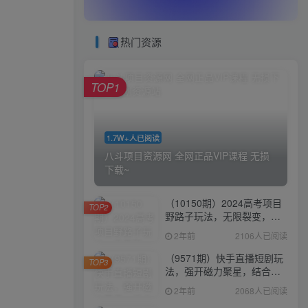
热门资源
TOP1
1.7W+人已阅读
八斗项目资源网 全网正品VIP课程 无损
下载~
（10150期）2024高考项目
TOP2
野路子玩法，无限裂变，最
高一天1W＋！
2年前
2106人已阅读
（9571期）快手直播短剧玩
TOP3
法，强开磁力聚星，结合多
种变现方式日入600+
2年前
2068人已阅读