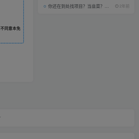
你还在到处找项目？当韭菜？我靠项目资源网也能月如过万。
2年前
您不同意本免
.