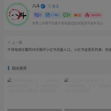
八斗
关注
0
1.7W+
0
1840W+
55
世界上对勇气的最大考验是忍受失败而不丧失信心
上一篇
牛哥电商红薯邦28天撕开小红书流量入口，小红书运营系列课，快
相关推荐