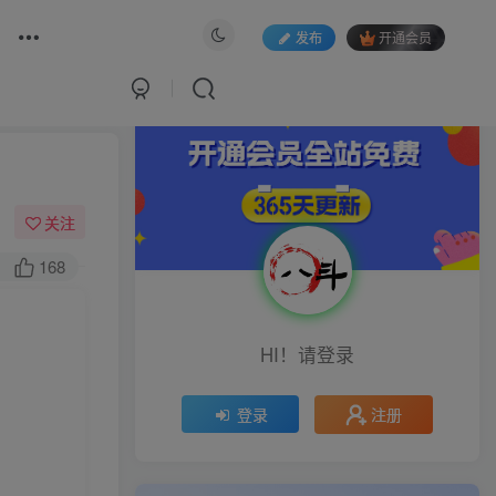
发布
开通会员
关注
168
HI！请登录
注册
登录