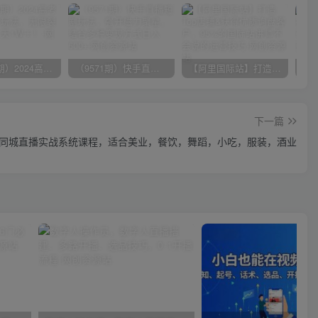
（10150期）2024高考项目野路子玩法，无限裂变，最高一天1W＋！
（9571期）快手直播短剧玩法，强开磁力聚星，结合多种变现方式日入600+
【阿里国际站】打造Top店铺&获得优质询盘客户，​95%的国际站讲师不会说的运营技巧
下一篇
同城直播实战系统课程，适合美业，餐饮，舞蹈，小吃，服装，酒业