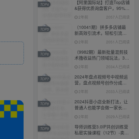
【阿里国际站】打造Top店铺
TOP4
&获得优质询盘客户，​95%的
国际站讲师不会说的运营技
2年前
2057人已阅读
巧
（10041期）拼多多店铺最
TOP5
新高效引流术，轻松引流
400+创业粉，精准日变现五
2年前
2051人已阅读
位数！
（9982期）最新批量混剪技
TOP6
术撸收益热门领域玩法，3分
钟一条原创视频，轻松日入
2年前
2034人已阅读
1000＋
2024年盘点视频号中视频运
TOP7
营，盘点视频号创作分成计
划，快速过原创日入300+
2年前
2033人已阅读
2024抖音小店全新打法，让
TOP8
普通人也能学会做一家长久
稳定赚钱的抖店
2年前
2029人已阅读
导师训练营3.0IP共创训练营
TOP9
私密实操课程（12节）-卖项
目的密码成功秘诀