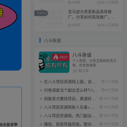
2年前
2026人已阅读
亚马逊大卖家新品高效推
TOP10
广，分享如何高效推广，打
造百万美金爆款单品
2年前
2025人已阅读
八斗杂谈
八斗杂谈
4823
个人感悟，分享互联网优秀文
章，优秀思维等
7篇文章
在八斗项目资源网上面，该看什么类型的赚钱项目
1个月前
问卷调查当个副业怎么样?八斗告诉你
9个月前
闲鱼官方撒钱项目，邀请好友领现金，单价1-8元，0成本可以当个小副业
10个月前
八斗项目资源网新人先看+领取【0撸小项目+互联网工具箱】
10个月前
八斗项目资源网，热门副业项目任你选，每日持续更新
10个月前
赚钱，就是死磕到底，跟对人做对事。
10个月前
站长投诉举