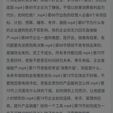
底层.mp4├第65节企业为了赚钱，不惜以损害消费者利益为
代价，如何杜绝？.mp4├第66节出色的经理人必备6个本领目
标、计划、预算、辅导、考评、激励.mp4├第67节为什么有
的企业遇到危机不受影响，有的企业却无力回天直接破
产.mp4├第68节企业一遇到难题，就开会，很难有结果，有
问题要先谈原则再决策.mp4├第69节绩效不是考核出来的，
是辅导出来的，员工不成长，所有考评都白搭.mp4├第70节
生意好时，老板不愿意花时间研究未来，寒冬来临，企业直
接破产.mp4├第71节老板经常说“消费升级”，到底是什么，
未来市场结构会有哪些变化.mp4├第72节实体店不好做，不
要抱怨是电商冲击，老板反思你的产品服务怎么样.mp4├第
73节上司喜欢什么样的下属，如何得到上司赏识，让他提拔
人时想到你.mp4├第74节企业如何选择、考评、管理供应
商，提升产品销量？给你一个工具.mp4├第75节如何成为一