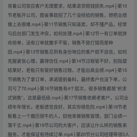
背着公司答应客户无理要求，结果退货赔钱损失.mp4├第10
节老板开公司，图省事就招了几个没经验的销售，想把业绩
做上去很难.mp4├第11节销售只知道卖，却不懂产品，经常
与后台部门发生冲突，如何处理.mp4├第12节一有订单就拼
命抢单，没有订单就撒手不管，销售不是打猎而是种
田.mp4├第13节销售见到有身份地位的客户就不自信，如何
克服紧张心理，赢得信任.mp4├第14节过程管不好，别指望
结果好，老板只有管好销售过程，才能出高业绩.mp4├第15
节销售为了拿订单，承诺提前备料，最终客户也没下单，公
司亏了70.mp4├第16节销售有4个层次，很多销售都是“祈求
式销售”，这是最低级.mp4├第17节销售依赖老客户，公司业
绩年年增长，老板感觉良好，其实你很危险.mp4├第18节老
板看上一个履历很牛的人，招他来做销售管理，部门业绩一
落千丈.mp4├第19节公司的大客户，应该让什么样的销售来
服务，才能保证有持续订单.mp4├第20节分公司经理带领3人