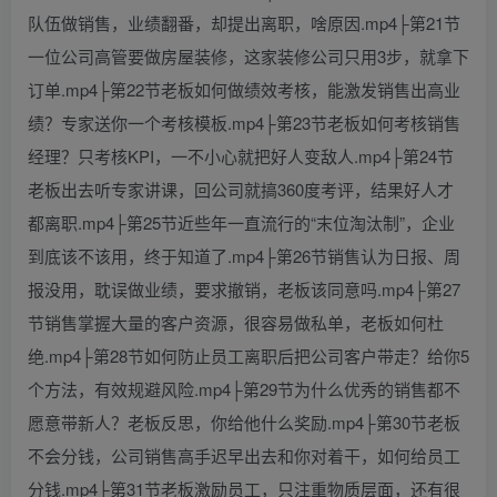
队伍做销售，业绩翻番，却提出离职，啥原因.mp4├第21节
一位公司高管要做房屋装修，这家装修公司只用3步，就拿下
订单.mp4├第22节老板如何做绩效考核，能激发销售出高业
绩？专家送你一个考核模板.mp4├第23节老板如何考核销售
经理？只考核KPI，一不小心就把好人变敌人.mp4├第24节
老板出去听专家讲课，回公司就搞360度考评，结果好人才
都离职.mp4├第25节近些年一直流行的“末位淘汰制”，企业
到底该不该用，终于知道了.mp4├第26节销售认为日报、周
报没用，耽误做业绩，要求撤销，老板该同意吗.mp4├第27
节销售掌握大量的客户资源，很容易做私单，老板如何杜
绝.mp4├第28节如何防止员工离职后把公司客户带走？给你5
个方法，有效规避风险.mp4├第29节为什么优秀的销售都不
愿意带新人？老板反思，你给他什么奖励.mp4├第30节老板
不会分钱，公司销售高手迟早出去和你对着干，如何给员工
分钱.mp4├第31节老板激励员工，只注重物质层面，还有很