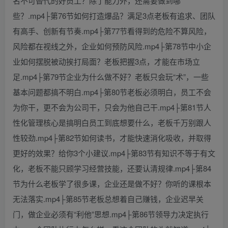
名不可替代的好员工？除了能力外，还需要做到哪
些？.mp4├第76节如何打造爆品？满足3点老板有追求、团队
有高手、创新有节奏.mp4├第77节看得到的危险不算风险，
风险都在视线之外，企业如何预防风险.mp4├第78节中小企
业如何摆脱被动挨打局面？老板把握3点，才能在市场立
足.mp4├第79节企业为什么做不好？老板只会玩“术”，一些
基本问题都搞不明白.mp4├第80节老板必须明白，员工不会
为你干，更不会为公司干，只会为他自己干.mp4├第81节人
性化管理核心是搞明白员工到底想要什么，老板千万别跟人
性较劲.mp4├第82节如何读书，才能快速消化吸收，并取得
更好的效果？给你3个小建议.mp4├第83节有知识不等于有文
化，老板不能只顾学习经营技能，还要认清规律.mp4├第84
节为什么老板学了很多课，企业还是做不好？你听的课根本
无法落实.mp4├第85节老板总想着自己赚钱，企业迟早关
门，做企业必须有“利他”思想.mp4├第86节领导力决定执行