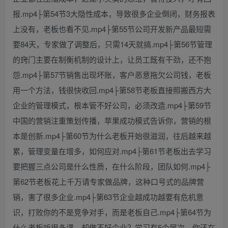
报.mp4├第54节3大隐性成本，导致很多企业倒闭，财务报表
上没有，老板也看不见.mp4├第55节公司开发新产品最短需
要84天，专家做了调整后，只需14天就搞.mp4├第56节管理
的窍门主要在制衡机制的设计上，让员工既有干劲，还不抱
怨.mp4├第57节销售出现坏账，客户恶意拖欠公司钱，老板
用一个方法，钱很快收回.mp4├第58节老板直接照搬西方大
企业的管理模式，根本管不好公司，必须改造.mp4├第59节
中国的营销注重策划传播，苹果成功模式告诉你，营销的根
本是创新.mp4├第60节为什么老板开始很滋润，往后越来越
累，管理变量在增多，如何应对.mp4├第61节老板出去学习
要把握三点公司是什么性质，在什么阶段，团队如何.mp4├
第62节老板花上千万请专家做品牌，这种口号式的品牌营
销，害了很多企业.mp4├第63节企业越成功越要有危机意
识，打败你的不是竞争对手，而是老板自己.mp4├第64节为
什么老板听很多课，却做不好企业？学习有5个层次，你还在