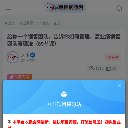
首页
创业课程
VIP免费
正文
给你一个销售团队，告诉你如何管理，高业绩销售
团队管理法（89节课）
八斗
关注
2年前发布
1919
56
付费阅读
给你一个销售团队，告诉你如何管理，高业绩销售团队管理法（89节课）
此内容为付费阅读，请付费后查看
9.9
八斗项目资源站
99
金币
金币
免费
会员
🎯
本平台收集全网最新、最快项目资源，打破信息差！避免当韭
立即购买
菜。