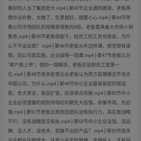
看好的人当了集团老大.mp4├第43节企业遇到困境，老板再
想办法补救，太晚了，生意越好，越要小心.mp4├第44节苹
果公司市场团队的规模是销售的5倍，老板要具备大市场小销
售思.mp4├第45节老板很能干，给员工的工资也很高，为什
么干不出业绩？.mp4├第46节老板从外边听课，感觉很有道
理，回公司就实施，企业搞得一团遭.mp4├第47节老板认为
“客户是上帝”，错的一塌糊涂，老板应该把员工放第一
位.mp4├第48节很多民营企业老板认为西方管理模式不适合
中国公司，为什么.mp4├第49节中小企业最容易犯的错误
是，贪大求全，盲目扩张，应该单点突破.mp4├第50节中小
企业必须遵循的规则市场红利期先大后强，存量市场，先后
强.mp4├第51节老板总是抱怨团队没有执行力，其实是战略
不行，没有战略就没有执.mp4├第52节中小企业没钱、没品
牌、没人才、没技术，就做不出好产品？.mp4├第53节很多
企业都在压缩成本，这是小买卖的思维，舍得投入，才有回