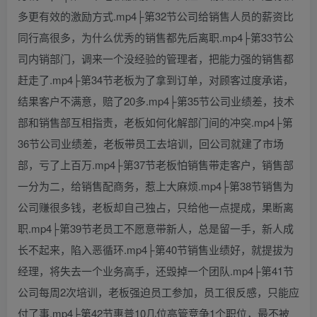
多更有效的激励方式.mp4├第32节公司给销售人员的薪资比
同行高很多，为什么优秀的销售都先后离职.mp4├第33节公
司内销部门，调来一个没经验的管理者，把能力强的销售都
赶走了.mp4├第34节老板为了拿到订单，对顾客过度承诺，
结果客户不满意，赔了20多.mp4├第35节公司业绩差，技术
部和销售部互相指责，老板如何化解部门间的冲突.mp4├第
36节公司业绩差，老板带员工去培训，回公司就建了市场
部，亏了上百万.mp4├第37节老板怕销售带走客户，销售部
一分为二，给销售配商务，惹上大麻烦.mp4├第38节销售为
公司赚很多钱，老板却自己独占，只给他一点提成，果断离
职.mp4├第39节老员工不愿意带新人，总是留一手，新人成
长不起来，陷入恶循环.mp4├第40节销售业绩好，就提拔为
经理，将失去一个业务高手，还毁掉一个团队.mp4├第41节
公司每周2次培训，老板强迫员工参加，员工很反感，只能应
付了事.mp4├第42节惠普10几位高管竞争1个职位，最不被