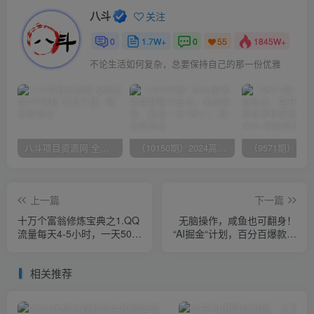
八斗
关注
0
1.7W+
0
1845W+
55
不论生活如何复杂，总要保持自己的那一份优雅
八斗项目资源网 全网正品VIP课程 无损下载~
（10150期）2024高考项目野路子玩法，无限裂变，最高一天1W＋！
上一篇
下一篇
十万个富翁修炼宝典之1.QQ
无脑操作，咸鱼也可翻身！
流量每天4-5小时，一天500-
“AI掘金“计划，百分百爆款，
1000
小白轻松日入3000+
相关推荐