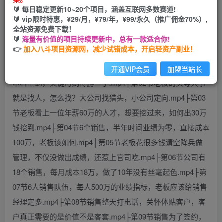
🔰 每日稳定更新10~20个项目，涵盖互联网多数赛道!
您当前未登录！建议登陆后购买，可保存购买订单
🔰 vip限时特惠，¥29/月，¥79/年，¥99/永久（推广佣金70%）,
全站资源免费下载！
🔰
海量有价值的项目持续更新中，总有一款适合你!
👉
加入八斗项目资源网，减少试错成本，开启轻资产副业！
课程内容：├第01节员工不要当老黄牛，默默努力，领导根
开通VIP会员
加盟当站长
本看不到，关键时刻得露一手.mp4├第02节老板的头等大事
就是找人，怎么找？大公司找猎头，小公司定向.mp4├第03
节老板看上一位年薪60万的人才，想要挖过来，如何出30万
钱挖到.mp4├第04节6个销售，半年时间业绩为零，直接成本
100万，老板该如何.mp4├第05节老板花很多钱请空降兵做
管理，不仅没做出成绩，还惹上官司吃.mp4├第06节公司有
18个销售，每月成本18万，做了10年没有丝毫起色.mp4├第
07节6人销售队伍，每人500万的业绩指标，老板应该给销售
经理定多.mp4├第08节销售整天打电话，关怀体贴客户，客
户真正需要的是价值不是客套.mp4├第09节销售为了签约，