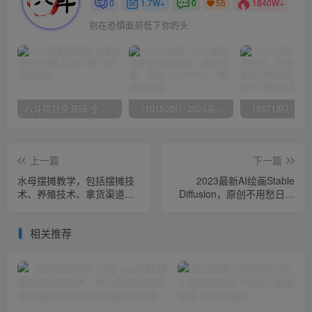
0
1.7W+
0
1840W+
55
别在恐惧面前低下你的头
八斗项目资源网 全网正品VIP课程 无损下载~
（10150期）2024高考项目野路子玩法，无限裂变，最高一天1W＋！
上一篇
下一篇
水母摆摊教学，包括摆摊技
2023最新AI绘画Stable
术、养殖技术、拿货渠道、
Diffusion，原创不用愁日赚
抖音运营等
1000+【软件+教程】
相关推荐