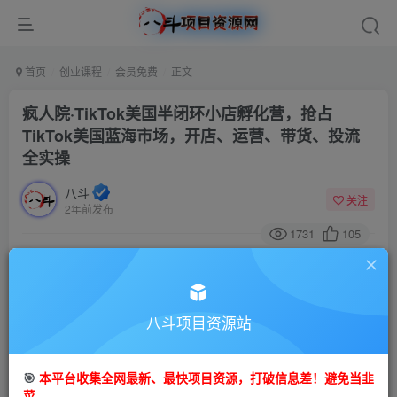
首页
创业课程
会员免费
正文
疯人院·TikTok美国半闭环小店孵化营，抢占
TikTok美国蓝海市场，开店、运营、带货、投流
全实操
八斗
关注
2年前发布
1731
105
付费阅读
疯人院·TikTok美国半闭环小店孵化营，抢占TikTok美国蓝海市场，开店、运营、带货、投流全实操
此内容为付费阅读，请付费后查看
八斗项目资源站
9.9
99
金币
金币
🎯
本平台收集全网最新、最快项目资源，打破信息差！避免当韭
免费
会员
菜。