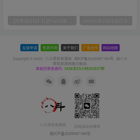
【阿里国际站】打造Top店铺&获得优质询盘客户，​95%的国际站讲师不会说的运营技巧
友链申请
-
免责声明
-
关于我们
-
广告合作
-
网站地图
Copyright © 2023 ·
八斗项目资源网
·
皖ICP备2025097190号
· 由八斗
项目资源网
强力驱动.
本站已安全运行:
1638天23小时20分37秒
八斗项目资源网
扫码加站长微信
皖ICP备2025097190号