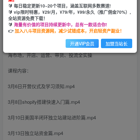
🔰 每日稳定更新10~20个项目，涵盖互联网多数赛道!
立即购买
🔰 vip限时特惠，¥29/月，¥79/年，¥99/永久（推广佣金70%）,
全站资源免费下载！
您当前未登录！建议登陆后购买，可保存购买订单
🔰
海量有价值的项目持续更新中，总有一款适合你!
👉
加入八斗项目资源网，减少试错成本，开启轻资产副业！
开通VIP会员
加盟当站长
课程内容：
3月6日开营仪式及学习须知.mp4
3月8日shopify搭建快速入门篇.mp4
3月10日美国半闭环独立站建站进阶篇.mp4
3月13日独立站资金篇.mp4