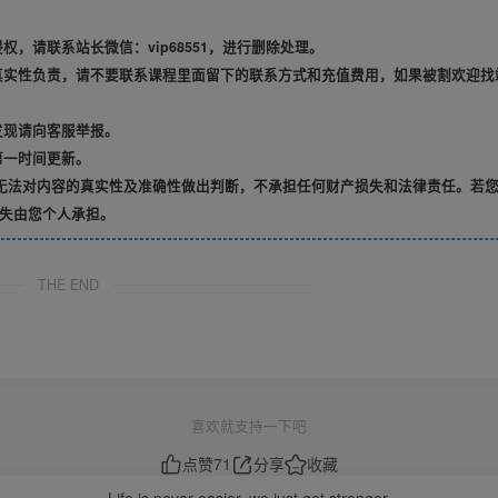
，请联系站长微信：vip68551，进行删除处理。
真实性负责，请不要联系课程里面留下的联系方式和充值费用，如果被割欢迎找
发现请向客服举报。
第一时间更新。
无法对内容的真实性及准确性做出判断，不承担任何财产损失和法律责任。若
失由您个人承担。
THE END
喜欢就支持一下吧
点赞
71
分享
收藏