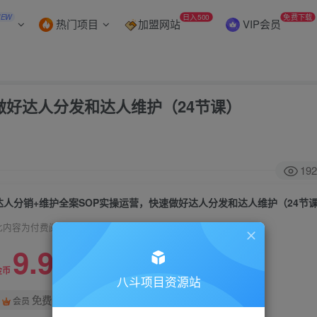
NEW
日入500
免费下载
热门项目
加盟网站
VIP会员
做好达人分发和达人维护（24节课）
192
达人分销+维护全案SOP实操运营，快速做好达人分发和达人维护（24节
此内容为付费阅读，请付费后查看
9.9
99
金币
金币
八斗项目资源站
免费
会员