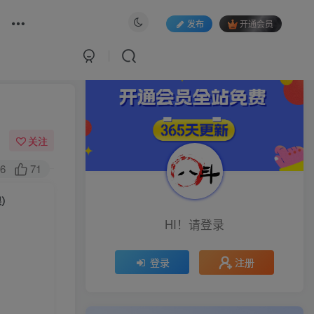
发布
开通会员
关注
6
71
课）
HI！请登录
注册
登录