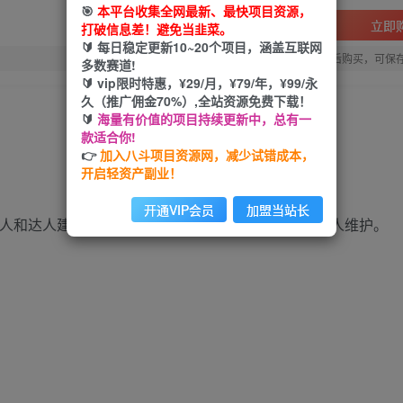
🎯
本平台收集全网最新、最快项目资源，
立即
打破信息差！避免当韭菜。
🔰 每日稳定更新10~20个项目，涵盖互联网
您当前未登录！建议登陆后购买，可保
多数赛道!
🔰 vip限时特惠，¥29/月，¥79/年，¥99/永
久（推广佣金70%）,全站资源免费下载！
🔰
海量有价值的项目持续更新中，总有一
款适合你!
👉
加入八斗项目资源网，减少试错成本，
开启轻资产副业！
开通VIP会员
加盟当站长
达人和达人建联的方法和技巧，快速做好达人分发和达人维护。