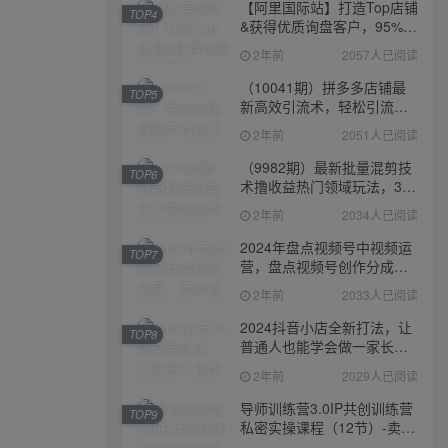
【阿里国际站】打造Top店铺
TOP4
&获得优质询盘客户，​95%的
国际站讲师不会说的运营技
2年前
2057人已阅读
巧
（10041期）拼多多店铺最
TOP5
新高效引流术，轻松引流
400+创业粉，精准日变现五
2年前
2051人已阅读
位数！
（9982期）最新批量混剪技
TOP6
术撸收益热门领域玩法，3分
钟一条原创视频，轻松日入
2年前
2034人已阅读
1000＋
2024年盘点视频号中视频运
TOP7
营，盘点视频号创作分成计
划，快速过原创日入300+
2年前
2033人已阅读
2024抖音小店全新打法，让
TOP8
普通人也能学会做一家长久
稳定赚钱的抖店
2年前
2029人已阅读
导师训练营3.0IP共创训练营
TOP9
私密实操课程（12节）-卖项
目的密码成功秘诀