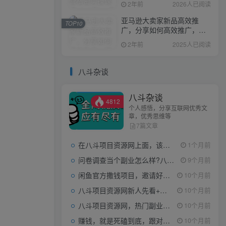
2年前
2026人已阅读
亚马逊大卖家新品高效推
TOP10
广，分享如何高效推广，打
造百万美金爆款单品
2年前
2025人已阅读
八斗杂谈
八斗杂谈
4812
个人感悟，分享互联网优秀文
章，优秀思维等
7篇文章
在八斗项目资源网上面，该看什么类型的赚钱项目
1个月前
问卷调查当个副业怎么样?八斗告诉你
9个月前
闲鱼官方撒钱项目，邀请好友领现金，单价1-8元，0成本可以当个小副业
10个月前
八斗项目资源网新人先看+领取【0撸小项目+互联网工具箱】
10个月前
八斗项目资源网，热门副业项目任你选，每日持续更新
10个月前
赚钱，就是死磕到底，跟对人做对事。
10个月前