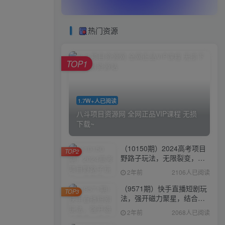
热门资源
TOP1
1.7W+人已阅读
八斗项目资源网 全网正品VIP课程 无损
下载~
（10150期）2024高考项目
TOP2
野路子玩法，无限裂变，最
高一天1W＋！
2年前
2106人已阅读
（9571期）快手直播短剧玩
TOP3
法，强开磁力聚星，结合多
种变现方式日入600+
2年前
2068人已阅读