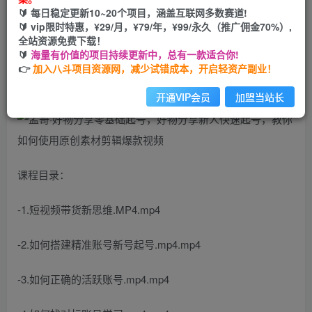
🔰 每日稳定更新10~20个项目，涵盖互联网多数赛道!
您当前未登录！建议登陆后购买，可保存购买订单
🔰 vip限时特惠，¥29/月，¥79/年，¥99/永久（推广佣金70%）,
全站资源免费下载！
🔰
海量有价值的项目持续更新中，总有一款适合你!
好物短视频剪辑，随心推和千川应用
👉
加入八斗项目资源网，减少试错成本，开启轻资产副业！
开通VIP会员
加盟当站长
课程目录：
-1.短视频带货新思维.MP4.mp4
-2.如何搭建精准账号新号起号.mp4.mp4
-3.如何正确的活跃账号.mp4.mp4