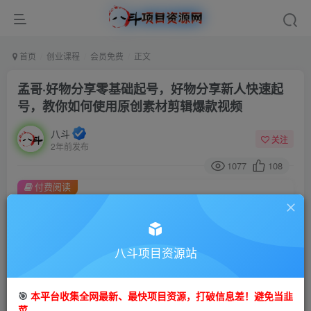
首页
创业课程
会员免费
正文
孟哥·好物分享零基础起号，好物分享新人快速起
号，教你如何使用原创素材剪辑爆款视频
八斗
关注
2年前发布
1077
108
付费阅读
孟哥·好物分享零基础起号，好物分享新人快速起号，教你如何使用原创素材剪辑爆款视频
此内容为付费阅读，请付费后查看
9.9
八斗项目资源站
99
金币
金币
免费
会员
🎯
本平台收集全网最新、最快项目资源，打破信息差！避免当韭
立即购买
菜。