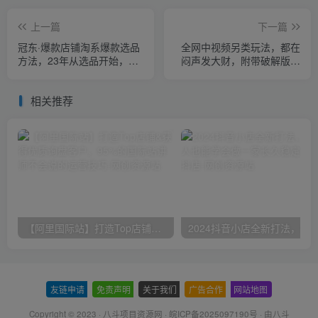
上一篇
下一篇
冠东·爆款店铺淘系爆款选品
全网中视频另类玩法，都在
方法，​23年从选品开始，一
闷声发大财，附带破解版下
个好的选品思路决定于你是
载软件加全网最大素材库
否盈利
相关推荐
【阿里国际站】打造Top店铺&获得优质询盘客户，​95%的国际站讲师不会说的运营技巧
友链申请
-
免责声明
-
关于我们
-
广告合作
-
网站地图
Copyright © 2023 ·
八斗项目资源网
·
皖ICP备2025097190号
· 由八斗