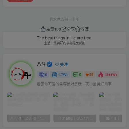
喜欢就支持一下吧
点赞
108
分享
收藏
The best things in life are free.
生活中最美好的事都是免费的
八斗
关注
0
1.7W+
0
1844W+
55
看见你可爱的笑容绝对是我一天中最美好的事
八斗项目资源网 全网正品VIP课程 无损下载~
（10150期）2024高考项目野路子玩法，无限裂变，最高一天1W＋！