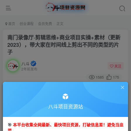
首页
创业课程
会员免费
正文
南门录像厅·剪辑思维+商业项目实操+素材（更新
2023），带大家在时间线上剪出不同的类型的片
子
八斗
关注
2年前发布
1585
175
付费阅读
南门录像厅·剪辑思维+商业项目实操+素材（更新2023），带大家在时间线上剪出不同的类型的片子
此内容为付费阅读，请付费后查看
八斗项目资源站
9.9
99
金币
金币
🎯
本平台收集全网最新、最快项目资源，打破信息差！避免当韭
免费
会员
菜。