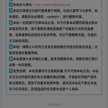
2
本站永久网址：
http://www.bdziyuan.cn/
3
本站文章部分内容可能来源于网络，仅供大家学习与参考，如
有侵权，请联系站长微信：vip68551，进行删除处理。
4
本站一切资源不代表本站立场，并不代表本站赞同其观点和对
其真实性负责，请不要联系课程里面留下的联系方式和充值费
用，如果被割欢迎找站长投诉举报。切记不要随意充值，充值后
无法给你找回。
5
本站一律禁止以任何方式发布或转载任何违法的相关信息，访
客发现请向客服举报。
6
本站资源大多存储在云盘，如发现链接失效，请联系我们我们
会第一时间更新。
7
免责说明：本站资源均为互联网采集,并不代表本站立场，本站
亦无法对内容的真实性及准确性做出判断，不承担任何财产损失
和法律责任。若您不同意本免责申明，请关闭本站且不要在本站
学习任何项目，否则造成的任何损失由您个人承担。
THE END