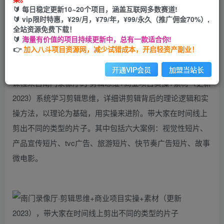
🔰 每日稳定更新10~20个项目，涵盖互联网多数赛道!
立即购买
🔰 vip限时特惠，¥29/月，¥79/年，¥99/永久（推广佣金70%）,
全站资源免费下载！
您当前未登录！建议登陆后购买，可保存购买订单
🔰
海量有价值的项目持续更新中，总有一款适合你!
👉
加入八斗项目资源网，减少试错成本，开启轻资产副业！
课程介绍：
开通VIP会员
加盟当站长
课程来自南门录像厅的·剪辑思维+商业项目实操+素材（更新
2023）系统学习剪辑思维，详细讲剪辑背后的理论逻辑和实
操方法，以理论为基础，用实操来进阶。带大家在时间线上
剪出不同的类型的片子。其中包括六大案例：视觉性短片、
产品宣传短片、tvc广告、旅游短片、快节奏广告短片、故事
微电影。