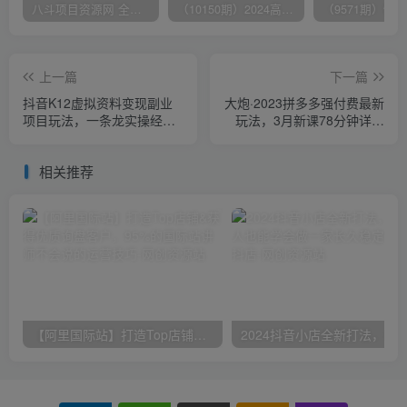
八斗项目资源网 全网正品VIP课程 无损下载~
（10150期）2024高考项目野路子玩法，无限裂变，最高一天1W＋！
上一篇
下一篇
抖音K12虚拟资料变现副业
大炮·2023拼多多强付费最新
项目玩法，一条龙实操经
玩法，3月新课​78分钟详细
验，视频版大解析
讲解玩法流程
相关推荐
【阿里国际站】打造Top店铺&获得优质询盘客户，​95%的国际站讲师不会说的运营技巧