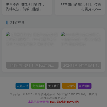
绅白不白-淘特项目第1期，
非常偏门的暴利项目，仅靠
淘特玩法，简单门槛低，上
打赏月入2w+
手快，可批量操作
相关推荐
【阿里国际站】打造Top店铺&获得优质询盘客户，​95%的国际站讲师不会说的运营技巧
友链申请
-
免责声明
-
关于我们
-
广告合作
-
网站地图
Copyright © 2023 ·
八斗项目资源网
·
皖ICP备2025097190号
· 由八斗
项目资源网
强力驱动.
本站已安全运行:
1639天5小时16分22秒