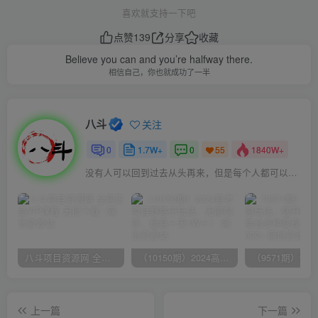
喜欢就支持一下吧
点赞
139
分享
收藏
Believe you can and you’re halfway there.
相信自己，你也就成功了一半
八斗
关注
0
1.7W+
0
1840W+
55
没有人可以回到过去从头再来，但是每个人都可以从今天开始，创造一个全新的结局
八斗项目资源网 全网正品VIP课程 无损下载~
（10150期）2024高考项目野路子玩法，无限裂变，最高一天1W＋！
上一篇
下一篇