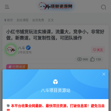
首页
创业课程
会员免费
正文
小红书铺货玩法实操课，流量大，竞争小，非常好
做，新赛道，可复制性强，可团队操作
八斗
关注
2年前发布
966
139
付费阅读
小红书铺货玩法实操课，流量大，竞争小，非常好做，新赛道，可复制性强，可团队操作
此内容为付费阅读，请付费后查看
9.9
八斗项目资源站
99
金币
金币
免费
会员
🎯
本平台收集全网最新、最快项目资源，打破信息差！避免当韭
立即购买
菜。