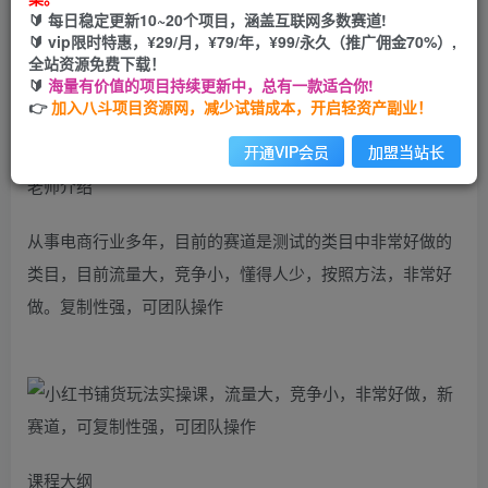
🔰 每日稳定更新10~20个项目，涵盖互联网多数赛道!
您当前未登录！建议登陆后购买，可保存购买订单
🔰 vip限时特惠，¥29/月，¥79/年，¥99/永久（推广佣金70%）,
全站资源免费下载！
🔰
海量有价值的项目持续更新中，总有一款适合你!
​掌握小红薯玩法操作流程，玩法规则，细节处理，根据课程
👉
加入八斗项目资源网，减少试错成本，开启轻资产副业！
任务要求实操获得流量
开通VIP会员
加盟当站长
老师介绍
从事电商行业多年，目前的赛道是测试的类目中非常好做的
类目，目前流量大，竞争小，懂得人少，按照方法，非常好
做。复制性强，可团队操作
课程大纲