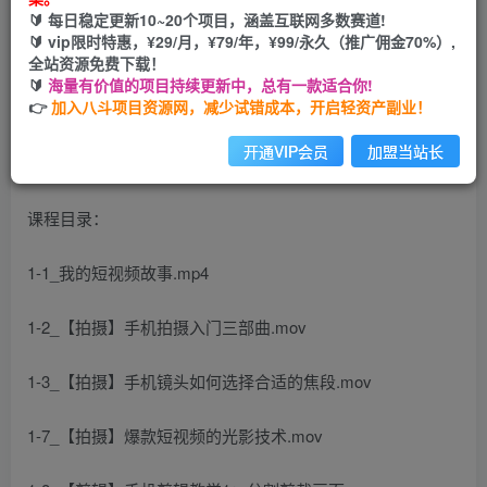
🔰 每日稳定更新10~20个项目，涵盖互联网多数赛道!
您当前未登录！建议登陆后购买，可保存购买订单
🔰 vip限时特惠，¥29/月，¥79/年，¥99/永久（推广佣金70%）,
全站资源免费下载！
🔰
海量有价值的项目持续更新中，总有一款适合你!
👉
加入八斗项目资源网，减少试错成本，开启轻资产副业！
开通VIP会员
加盟当站长
课程目录：
1-1_我的短视频故事.mp4
1-2_【拍摄】手机拍摄入门三部曲.mov
1-3_【拍摄】手机镜头如何选择合适的焦段.mov
1-7_【拍摄】爆款短视频的光影技术.mov