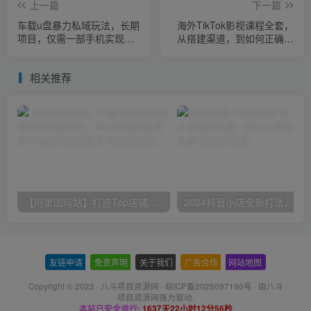
上一篇
下一篇
车载u盘暴力私域玩法，长期
海外TikTok影视课程全套，
项目，仅需一部手机实现日
从搭建渠道，到如何正确使
入300+
用账号，到未来的变现渠道
等
相关推荐
【阿里国际站】打造Top店铺&获得优质询盘客户，​95%的国际站讲师不会说的运营技巧
友链申请
-
免责声明
-
关于我们
-
广告合作
-
网站地图
Copyright © 2023 ·
八斗项目资源网
·
皖ICP备2025097190号
· 由八斗
项目资源网
强力驱动.
本站已安全运行:
1637天22小时12分56秒