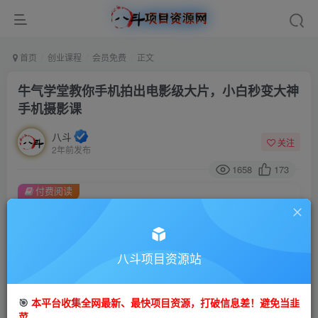
首页
创业课程
会员免费
正文
牛气学堂教你手机拍出电影级大片，小白秒变大神
手机摄影课
八斗
关注
2年前发布
1658
173
付费阅读
牛气学堂教你手机拍出电影级大片，小白秒变大神手机摄影课
此内容为付费阅读，请付费后查看
9.9
八斗项目资源站
99
金币
金币
免费
会员
🎯
本平台收集全网最新、最快项目资源，打破信息差！避免当韭
立即购买
菜。