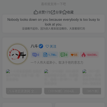
喜欢就支持一下吧
点赞
173
分享
收藏
Nobody looks down on you because everybody is too busy to
look at you.
没谁瞧不起你，因为别人根本就没瞧你，大家都很忙的
八斗
关注
0
1.7W+
0
1840W+
55
一个人伟大或渺小，取决于他的意志力
八斗项目资源网 全网正品VIP课程 无损下载~
（10150期）2024高考项目野路子玩法，无限裂变，最高一天1W＋！