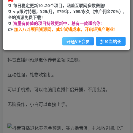
🔰 每日稳定更新10~20个项目，涵盖互联网多数赛道!
您当前未登录！建议登陆后购买，可保存购买订单
🔰 vip限时特惠，¥29/月，¥79/年，¥99/永久（推广佣金70%）,
全站资源免费下载！
🔰
海量有价值的项目持续更新中，总有一款适合你!
👉
加入八斗项目资源网，减少试错成本，开启轻资产副业！
开通VIP会员
加盟当站长
抖音直播间预测退休养老金领取金额。
互动性强，礼物收割机。
可以手机播，可以电脑用直播伴侣开播，不用出镜。
无脑操作，小白可以直接上手。