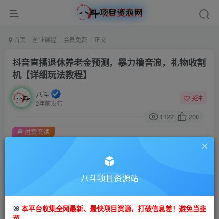
首页
创业课程
会员免费
正文
抖音直播退休养老金预测，暴力撸音浪，礼物收割
机【详细玩法教程】
八斗
关注
2年前发布
1122
200
付费阅读
抖音直播退休养老金预测，暴力撸音浪，礼物收割机【详细玩法教程】
此内容为付费阅读，请付费后查看
9.9
八斗项目资源站
99
金币
金币
免费
会员
🎯
本平台收集全网最新、最快项目资源，打破信息差！避免当韭
立即购买
菜。