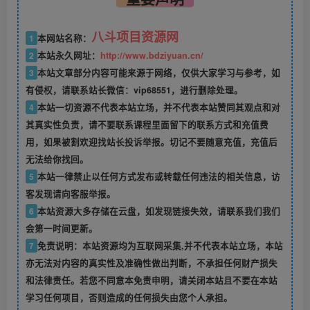
八斗项目资源网
1
本网站名称：
2
本站永久网址：
http://www.bdziyuan.cn/
3
本站文章部分内容可能来源于网络，仅供大家学习与参考，如
有侵权，请联系站长微信：vip68551，进行删除处理。
4
本站一切资源不代表本站立场，并不代表本站赞同其观点和对
其真实性负责，请不要联系课程里面留下的联系方式和充值费
用，如果被割欢迎找站长投诉举报。切记不要随意充值，充值后
无法给你找回。
5
本站一律禁止以任何方式发布或转载任何违法的相关信息，访
客发现请向客服举报。
6
本站资源大多存储在云盘，如发现链接失效，请联系我们我们
会第一时间更新。
7
免责说明：本站资源均为互联网采集,并不代表本站立场，本站
亦无法对内容的真实性及准确性做出判断，不承担任何财产损失
和法律责任。若您不同意本免责申明，请关闭本站且不要在本站
学习任何项目，否则造成的任何损失由您个人承担。