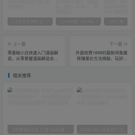
八斗项目资源网 全网正品VIP课程 无损下载~
（10150期）2024高考项目野路子玩法，无限裂变，最高一天1W＋！
上一篇
下一篇
零基础小白快速入门漫画解
外面收费1888的最新闲鱼搬
说，从零掌握漫画解说全过
砖赚差价方法揭秘、玩好一
程
天轻松4位数、简单暴利【详
细玩法教程】
相关推荐
【阿里国际站】打造Top店铺&获得优质询盘客户，​95%的国际站讲师不会说的运营技巧