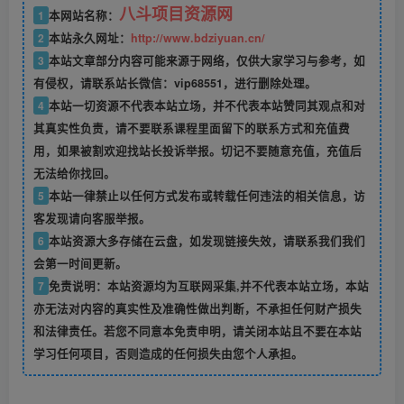
八斗项目资源网
1
本网站名称：
2
本站永久网址：
http://www.bdziyuan.cn/
3
本站文章部分内容可能来源于网络，仅供大家学习与参考，如
有侵权，请联系站长微信：vip68551，进行删除处理。
4
本站一切资源不代表本站立场，并不代表本站赞同其观点和对
其真实性负责，请不要联系课程里面留下的联系方式和充值费
用，如果被割欢迎找站长投诉举报。切记不要随意充值，充值后
无法给你找回。
5
本站一律禁止以任何方式发布或转载任何违法的相关信息，访
客发现请向客服举报。
6
本站资源大多存储在云盘，如发现链接失效，请联系我们我们
会第一时间更新。
7
免责说明：本站资源均为互联网采集,并不代表本站立场，本站
亦无法对内容的真实性及准确性做出判断，不承担任何财产损失
和法律责任。若您不同意本免责申明，请关闭本站且不要在本站
学习任何项目，否则造成的任何损失由您个人承担。