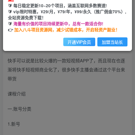
🔰 每日稳定更新10~20个项目，涵盖互联网多数赛道!
您当前未登录！建议登陆后购买，可保存购买订单
🔰 vip限时特惠，¥29/月，¥79/年，¥99/永久（推广佣金70%）,
全站资源免费下载！
🔰
海量有价值的项目持续更新中，总有一款适合你!
👉
加入八斗项目资源网，减少试错成本，开启轻资产副业！
开通VIP会员
加盟当站长
快手可以说是比较火爆的一款短视频APP了，而且现在也逐
渐将快手短视频商业化了，很多快手主播会通过这个平台来
带货
课程介绍
一.账号分类
1.新号