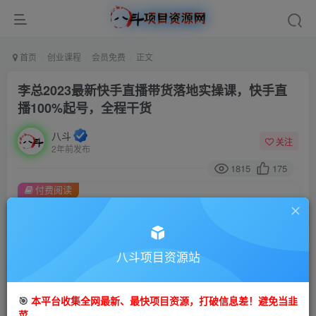
首页
创业课程
会员免费
正文
李总2023最新快手直播带货落地实操课，快手直
播100%起号，全程干货
八斗
关注
2年前发布
1815
175
付费阅读
李总2023最新快手直播带货落地实操课，快手直播100%起号，全程干货
此内容为付费阅读，请付费后查看
9.9
八斗项目资源站
99
金币
金币
免费
会员
🎯
本平台收集全网最新、最快项目资源，打破信息差！避免当韭
立即购买
菜。