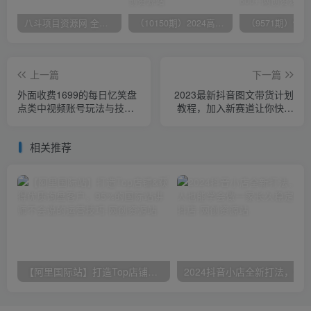
八斗项目资源网 全网正品VIP课程 无损下载~
（10150期）2024高考项目野路子玩法，无限裂变，最高一天1W＋！
上一篇
下一篇
外面收费1699的每日忆笑盘
2023最新抖音图文带货计划
点类中视频账号玩法与技
教程，加入新赛道让你快速
巧，不用你写文案，无脑操
变现10万+（70节视频课）
作
相关推荐
【阿里国际站】打造Top店铺&获得优质询盘客户，​95%的国际站讲师不会说的运营技巧