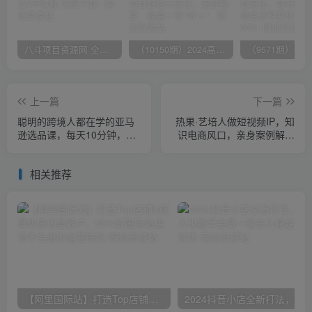
八斗项目资源网 全网正品VIP课程 无损下载~
（10150期）2024高考项目野路子玩法，无限裂变，最高一天1W＋！
上一篇
下一篇
聪明的跨境人都在学的亚马
热果·艺培人做短视频IP，知
逊选品课，每天10分钟，让
识电商风口，亲身案例解析
你从0成长为产品开发高手！
账号强变现的底层逻辑
相关推荐
【阿里国际站】打造Top店铺&获得优质询盘客户，​95%的国际站讲师不会说的运营技巧