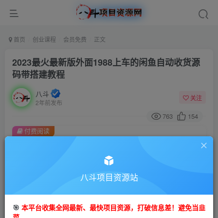
首页
创业课程
会员免费
正文
2023最火最新版外面1988上车的闲鱼自动收货源
码带搭建教程
八斗
关注
2年前发布
763
154
付费阅读
2023最火最新版外面1988上车的闲鱼自动收货源码带搭建教程
此内容为付费阅读，请付费后查看
9.9
八斗项目资源站
99
金币
金币
免费
会员
🎯
本平台收集全网最新、最快项目资源，打破信息差！避免当韭
立即购买
菜。