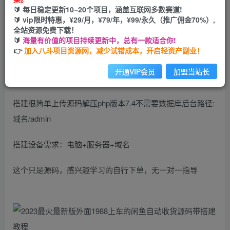
🔰 每日稳定更新10~20个项目，涵盖互联网多数赛道!
您当前未登录！建议登陆后购买，可保存购买订单
🔰 vip限时特惠，¥29/月，¥79/年，¥99/永久（推广佣金70%）,
全站资源免费下载！
🔰
海量有价值的项目持续更新中，总有一款适合你!
👉
加入八斗项目资源网，减少试错成本，开启轻资产副业！
开通VIP会员
加盟当站长
搭建很简单上传源码解压php版本7.4不需要数据库后台路径:
域名/admin
搭建设备需求：电脑+服务器+域名
这个只是源码，感兴趣学习的自行下单，无一对一指导