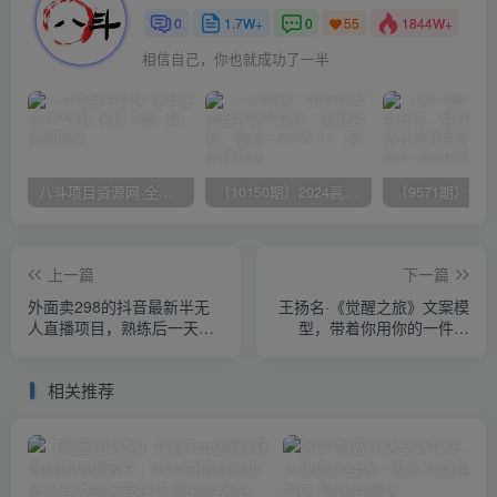
0
1.7W+
0
1844W+
55
相信自己，你也就成功了一半
八斗项目资源网 全网正品VIP课程 无损下载~
（10150期）2024高考项目野路子玩法，无限裂变，最高一天1W＋！
上一篇
下一篇
外面卖298的抖音最新半无
王扬名·《觉醒之旅》文案模
人直播项目，熟练后一天
型，​带着你用你的一件小
100-1000
事，对自己有意义的短视频
文案
相关推荐