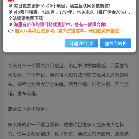
🔰 每日稳定更新10~20个项目，涵盖互联网多数赛道!
您当前未登录！建议登陆后购买，可保存购买订单
🔰 vip限时特惠，¥29/月，¥79/年，¥99/永久（推广佣金70%）,
全站资源免费下载！
🔰
海量有价值的项目持续更新中，总有一款适合你!
👉
加入八斗项目资源网，减少试错成本，开启轻资产副业！
开通VIP会员
加盟当站长
今天分享一个暴力冷门项目，小红书动物类赛道，只需要每
天发两、三个笔记，通过技术和方法能够实现月入过万的收
益，课程分为四大部分讲解，项目介绍、账号注册、开店流
程，发布流程。
简单说下这个项目：
先大概的讲一下项目逻辑，救援项目很多人或多或少在抖
音、快手上都刷到过，也了解过，通过发布流浪狗、流浪猫