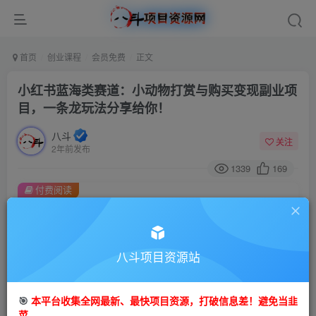
首页
创业课程
会员免费
正文
小红书蓝海类赛道：小动物打赏与购买变现副业项
目，一条龙玩法分享给你！
八斗
关注
2年前发布
1339
169
付费阅读
小红书蓝海类赛道：小动物打赏与购买变现副业项目，一条龙玩法分享给你！
此内容为付费阅读，请付费后查看
9.9
八斗项目资源站
99
金币
金币
免费
会员
🎯
本平台收集全网最新、最快项目资源，打破信息差！避免当韭
立即购买
菜。