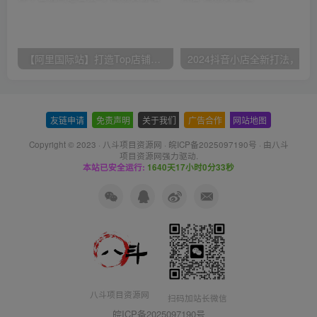
【阿里国际站】打造Top店铺&获得优质询盘客户，​95%的国际站讲师不会说的运营技巧
友链申请
-
免责声明
-
关于我们
-
广告合作
-
网站地图
Copyright © 2023 ·
八斗项目资源网
·
皖ICP备2025097190号
· 由八斗
项目资源网
强力驱动.
本站已安全运行:
1640天17小时0分34秒
八斗项目资源网
扫码加站长微信
皖ICP备2025097190号