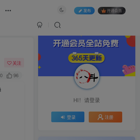
发布
开通会员
关注
0
96
操
HI！请登录
注册
登录