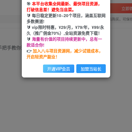
🎯
本平台收集全网最新、最快项目资源，
立即
打破信息差！避免当韭菜。
🔰 每日稳定更新10~20个项目，涵盖互联网
您当前未登录！建议登陆后购买，可保
多数赛道!
🔰 vip限时特惠，¥29/月，¥79/年，¥99/永
久（推广佣金70%）,全站资源免费下载！
🔰
海量有价值的项目持续更新中，总有一
款适合你!
👉
加入八斗项目资源网，减少试错成本，
开启轻资产副业！
开通VIP会员
加盟当站长