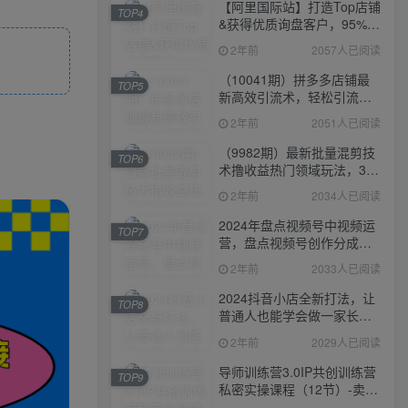
【阿里国际站】打造Top店铺
TOP4
&获得优质询盘客户，​95%的
国际站讲师不会说的运营技
2年前
2057人已阅读
巧
（10041期）拼多多店铺最
TOP5
新高效引流术，轻松引流
400+创业粉，精准日变现五
2年前
2051人已阅读
位数！
（9982期）最新批量混剪技
TOP6
术撸收益热门领域玩法，3分
钟一条原创视频，轻松日入
2年前
2034人已阅读
1000＋
2024年盘点视频号中视频运
TOP7
营，盘点视频号创作分成计
划，快速过原创日入300+
2年前
2033人已阅读
2024抖音小店全新打法，让
TOP8
普通人也能学会做一家长久
稳定赚钱的抖店
2年前
2029人已阅读
导师训练营3.0IP共创训练营
TOP9
私密实操课程（12节）-卖项
目的密码成功秘诀