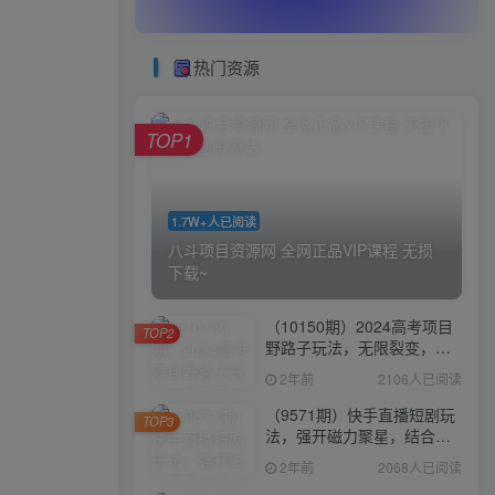
热门资源
TOP1
1.7W+人已阅读
八斗项目资源网 全网正品VIP课程 无损
下载~
（10150期）2024高考项目
TOP2
野路子玩法，无限裂变，最
高一天1W＋！
2年前
2106人已阅读
（9571期）快手直播短剧玩
TOP3
法，强开磁力聚星，结合多
种变现方式日入600+
2年前
2068人已阅读