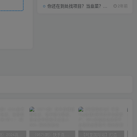
你还在到处找项目？当韭菜？我靠项目资源网也能月如过万。
2年前
（10150期）2024高考项目野路子玩法，无限裂变，最高一天1W＋！
（9571期）快手直播短剧玩法，强开磁力聚星，结合多种变现方式日入600+
【阿里国际站】打造Top店铺&获得优质询盘客户，​95%的国际站讲师不会说的运营技巧