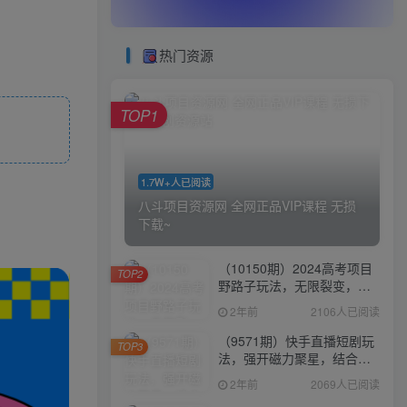
热门资源
TOP1
1.7W+人已阅读
八斗项目资源网 全网正品VIP课程 无损
下载~
（10150期）2024高考项目
TOP2
野路子玩法，无限裂变，最
高一天1W＋！
2年前
2106人已阅读
（9571期）快手直播短剧玩
TOP3
法，强开磁力聚星，结合多
种变现方式日入600+
2年前
2069人已阅读