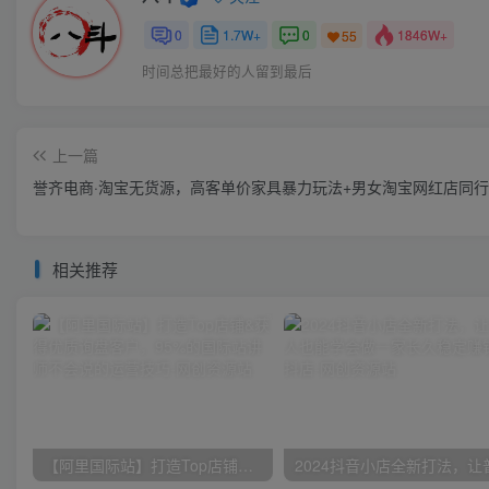
0
1.7W+
0
1846W+
55
时间总把最好的人留到最后
上一篇
誉齐电商·淘宝无货源，高客单价家具暴力玩法+男女淘宝网红店同
相关推荐
【阿里国际站】打造Top店铺&获得优质询盘客户，​95%的国际站讲师不会说的运营技巧