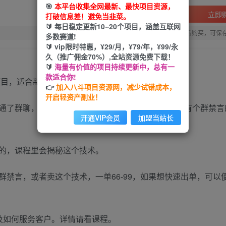
🎯
本平台收集全网最新、最快项目资源，
立即
打破信息差！避免当韭菜。
🔰 每日稳定更新10~20个项目，涵盖互联网
您当前未登录！建议登陆后购买，可保
多数赛道!
🔰 vip限时特惠，¥29/月，¥79/年，¥99/永
久（推广佣金70%）,全站资源免费下载！
🔰
海量有价值的项目持续更新中，总有一
款适合你!
👉
加入八斗项目资源网，减少试错成本，
开启轻资产副业！
通了群聊，但是群里很多人发广告，苦不堪言，如果有个群禁言
开通VIP会员
加盟当站长
的，课程里会揭秘这个技术。
禁言，或者卖这个技术，一单66-99，如果想快速出单，可以
及如何服务客户。详情请看课程。