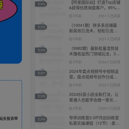
【阿里国际站】打造Top店铺
TOP4
&获得优质询盘客户，​95%的
国际站讲师不会说的运营技
2年前
2057人已阅读
巧
（10041期）拼多多店铺最
TOP5
新高效引流术，轻松引流
400+创业粉，精准日变现五
2年前
2051人已阅读
位数！
（9982期）最新批量混剪技
TOP6
术撸收益热门领域玩法，3分
钟一条原创视频，轻松日入
2年前
2034人已阅读
1000＋
2024年盘点视频号中视频运
TOP7
营，盘点视频号创作分成计
划，快速过原创日入300+
2年前
2033人已阅读
2024抖音小店全新打法，让
TOP8
普通人也能学会做一家长久
稳定赚钱的抖店
2年前
2029人已阅读
导师训练营3.0IP共创训练营
站长投诉举
TOP9
私密实操课程（12节）-卖项
目的密码成功秘诀