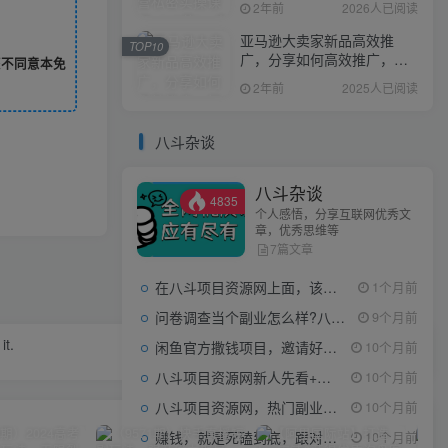
2年前
2026人已阅读
亚马逊大卖家新品高效推
TOP10
广，分享如何高效推广，打
您不同意本免
造百万美金爆款单品
2年前
2025人已阅读
八斗杂谈
八斗杂谈
4835
个人感悟，分享互联网优秀文
章，优秀思维等
7篇文章
在八斗项目资源网上面，该看什么类型的赚钱项目
1个月前
问卷调查当个副业怎么样?八斗告诉你
9个月前
it.
闲鱼官方撒钱项目，邀请好友领现金，单价1-8元，0成本可以当个小副业
10个月前
八斗项目资源网新人先看+领取【0撸小项目+互联网工具箱】
10个月前
八斗项目资源网，热门副业项目任你选，每日持续更新
10个月前
赚钱，就是死磕到底，跟对人做对事。
10个月前