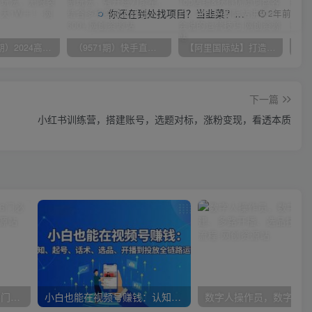
你还在到处找项目？当韭菜？我靠项目资源网也能月如过万。
2年前
（10150期）2024高考项目野路子玩法，无限裂变，最高一天1W＋！
（9571期）快手直播短剧玩法，强开磁力聚星，结合多种变现方式日入600+
【阿里国际站】打造Top店铺&获得优质询盘客户，​95%的国际站讲师不会说的运营技巧
下一篇
小红书训练营，搭建账号，选题对标，涨粉变现，看透本质
女性财智升级-思维破局的6门必修课，线上视频课程
小白也能在视频号赚钱：认知、起号、话术、选品、开播到投放全链路运营