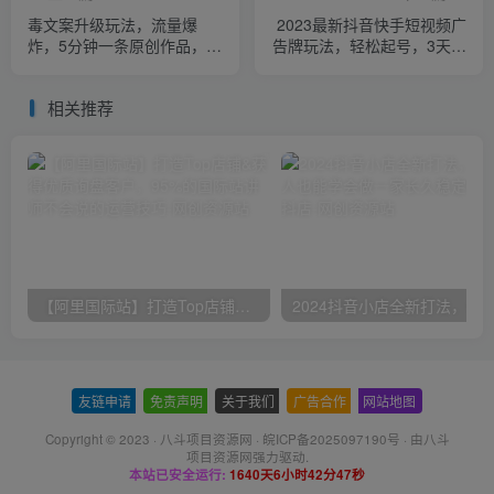
毒文案升级玩法，流量爆
2023最新抖音快手短视频广
炸，5分钟一条原创作品，单
告牌玩法，轻松起号，3天涨
个作品变现500+
粉6000+【素材+教程+软
件】
相关推荐
【阿里国际站】打造Top店铺&获得优质询盘客户，​95%的国际站讲师不会说的运营技巧
友链申请
-
免责声明
-
关于我们
-
广告合作
-
网站地图
Copyright © 2023 ·
八斗项目资源网
·
皖ICP备2025097190号
· 由八斗
项目资源网
强力驱动.
本站已安全运行:
1640天6小时42分48秒