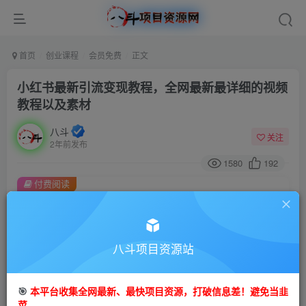
首页
创业课程
会员免费
正文
小红书最新引流变现教程，全网最新最详细的视频
教程以及素材
八斗
关注
2年前发布
1580
192
付费阅读
小红书最新引流变现教程，全网最新最详细的视频教程以及素材
此内容为付费阅读，请付费后查看
9.9
八斗项目资源站
99
金币
金币
免费
会员
🎯
本平台收集全网最新、最快项目资源，打破信息差！避免当韭
立即购买
菜。