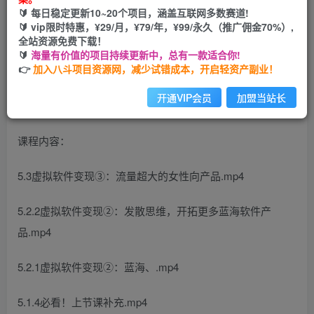
🔰 每日稳定更新10~20个项目，涵盖互联网多数赛道!
您当前未登录！建议登陆后购买，可保存购买订单
🔰 vip限时特惠，¥29/月，¥79/年，¥99/永久（推广佣金70%）,
全站资源免费下载！
🔰
海量有价值的项目持续更新中，总有一款适合你!
👉
加入八斗项目资源网，减少试错成本，开启轻资产副业！
开通VIP会员
加盟当站长
课程内容：
5.3虚拟软件变现③：流量超大的女性向产品.mp4
5.2.2虚拟软件变现②：发散思维，开拓更多蓝海软件产
品.mp4
5.2.1虚拟软件变现②：蓝海、.mp4
5.1.4必看！上节课补充.mp4