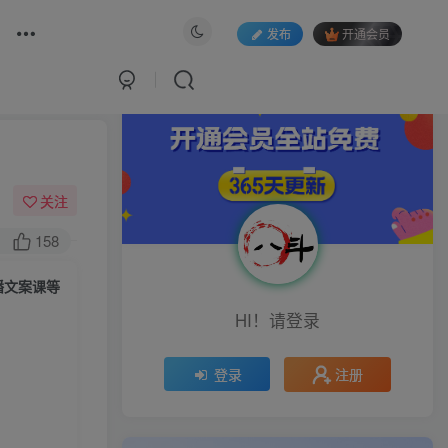
发布
开通会员
关注
158
播文案课等
HI！请登录
注册
登录