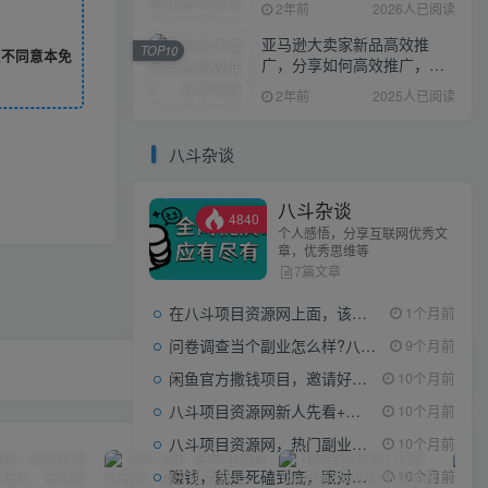
2年前
2026人已阅读
亚马逊大卖家新品高效推
TOP10
您不同意本免
广，分享如何高效推广，打
造百万美金爆款单品
2年前
2025人已阅读
八斗杂谈
八斗杂谈
4840
个人感悟，分享互联网优秀文
章，优秀思维等
7篇文章
在八斗项目资源网上面，该看什么类型的赚钱项目
1个月前
问卷调查当个副业怎么样?八斗告诉你
9个月前
闲鱼官方撒钱项目，邀请好友领现金，单价1-8元，0成本可以当个小副业
10个月前
八斗项目资源网新人先看+领取【0撸小项目+互联网工具箱】
10个月前
八斗项目资源网，热门副业项目任你选，每日持续更新
10个月前
赚钱，就是死磕到底，跟对人做对事。
10个月前