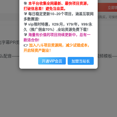
🎯
本平台收集全网最新、最快项目资源，
立即
打破信息差！避免当韭菜。
🔰 每日稳定更新10~20个项目，涵盖互联网
您当前未登录！建议登陆后购买，可保
多数赛道!
🔰 vip限时特惠，¥29/月，¥79/年，¥99/永
久（推广佣金70%）,全站资源免费下载！
🔰
海量有价值的项目持续更新中，总有一
款适合你!
👉
加入八斗项目资源网，减少试错成本，
开启轻资产副业！
么配音——怎么剪辑——字幕处理——封面制作——视频模板—
开通VIP会员
加盟当站长