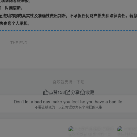
发现请向客服举报。
第一时间更新。
无法对内容的真实性及准确性做出判断，不承担任何财产损失和法律责任。若
失由您个人承担。
THE END
喜欢就支持一下吧
点赞
158
分享
收藏
Don’t let a bad day make you feel lke you have a bad lfe.
不要让糟糕的一天让你误以为有个糟糕的人生