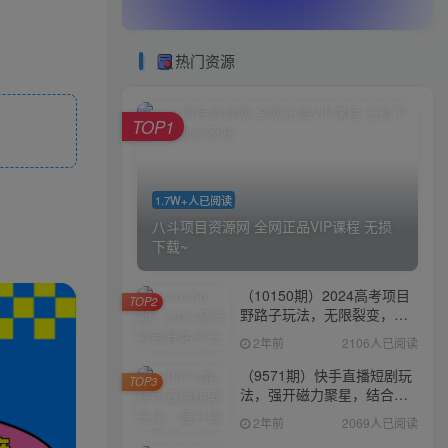
热门资源
TOP1
1.7W+人已阅读
八斗项目资源网 全网正品VIP课程 无损
下载~
（10150期）2024高考项目
TOP2
野路子玩法，无限裂变，最
高一天1W＋！
2年前
2106人已阅读
（9571期）快手直播短剧玩
TOP3
法，强开磁力聚星，结合多
种变现方式日入600+
2年前
2069人已阅读