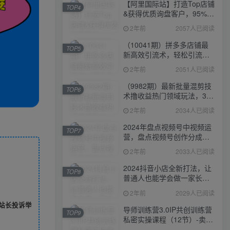
【阿里国际站】打造Top店铺
TOP4
&获得优质询盘客户，​95%的
国际站讲师不会说的运营技
2年前
2057人已阅读
巧
（10041期）拼多多店铺最
TOP5
新高效引流术，轻松引流
400+创业粉，精准日变现五
2年前
2051人已阅读
位数！
（9982期）最新批量混剪技
TOP6
术撸收益热门领域玩法，3分
钟一条原创视频，轻松日入
2年前
2034人已阅读
1000＋
2024年盘点视频号中视频运
TOP7
营，盘点视频号创作分成计
划，快速过原创日入300+
2年前
2033人已阅读
2024抖音小店全新打法，让
TOP8
普通人也能学会做一家长久
稳定赚钱的抖店
2年前
2029人已阅读
站长投诉举
导师训练营3.0IP共创训练营
TOP9
私密实操课程（12节）-卖项
目的密码成功秘诀