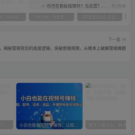
你还在到处找项目？当韭菜？我靠项目资源网也能月如过万。
2年前
（10150期）2024高考项目野路子玩法，无限裂变，最高一天1W＋！
（9571期）快手直播短剧玩法，强开磁力聚星，结合多种变现方式日入600+
【阿里国际站】打造Top店铺&获得优质询盘客户，​95%的国际站讲师不会说的运营技巧
下一篇
经验，揭秘营销背后的底层逻辑，突破思维局限，从根本上破解营销难题
女性财智升级-思维破局的6门必修课，线上视频课程
小白也能在视频号赚钱：认知、起号、话术、选品、开播到投放全链路运营