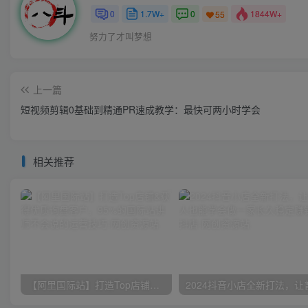
0
1.7W+
0
1844W+
55
努力了才叫梦想
上一篇
短视频剪辑0基础到精通PR速成教学：最快可两小时学会
相关推荐
【阿里国际站】打造Top店铺&获得优质询盘客户，​95%的国际站讲师不会说的运营技巧