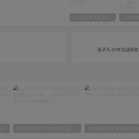
八斗项目资源网 全网正品VIP课程 无损下载~
张子凡·20年实战
2024抖音小店全新打法，让普通人也能学会做一家长久稳定赚钱的抖店
导师训练营3.0IP共创训练营私密实操课程（12节）-卖项目的密码成功秘诀