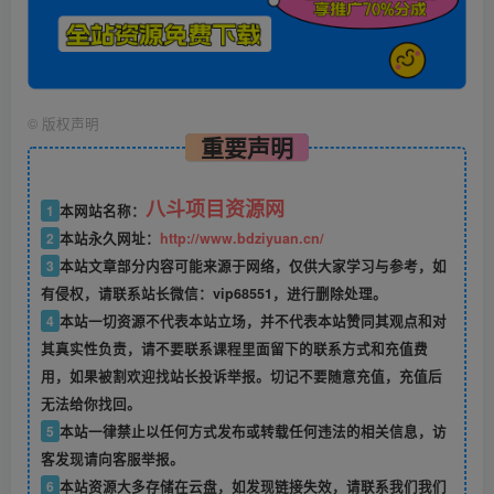
©
版权声明
重要声明
八斗项目资源网
1
本网站名称：
2
本站永久网址：
http://www.bdziyuan.cn/
3
本站文章部分内容可能来源于网络，仅供大家学习与参考，如
有侵权，请联系站长微信：vip68551，进行删除处理。
4
本站一切资源不代表本站立场，并不代表本站赞同其观点和对
其真实性负责，请不要联系课程里面留下的联系方式和充值费
用，如果被割欢迎找站长投诉举报。切记不要随意充值，充值后
无法给你找回。
5
本站一律禁止以任何方式发布或转载任何违法的相关信息，访
客发现请向客服举报。
6
本站资源大多存储在云盘，如发现链接失效，请联系我们我们