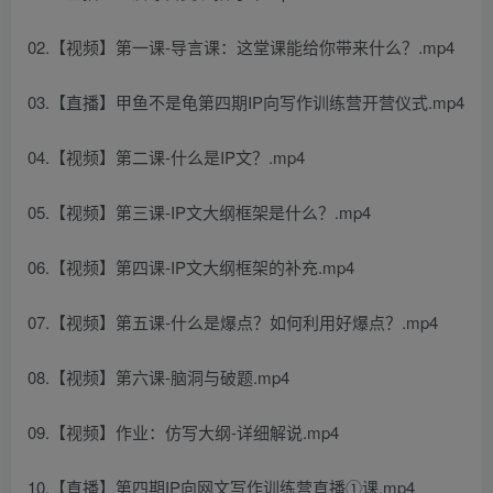
02.【视频】第一课-导言课：这堂课能给你带来什么？.mp4
03.【直播】甲鱼不是龟第四期IP向写作训练营开营仪式.mp4
04.【视频】第二课-什么是IP文？.mp4
05.【视频】第三课-IP文大纲框架是什么？.mp4
06.【视频】第四课-IP文大纲框架的补充.mp4
07.【视频】第五课-什么是爆点？如何利用好爆点？.mp4
08.【视频】第六课-脑洞与破题.mp4
09.【视频】作业：仿写大纲-详细解说.mp4
10.【直播】第四期IP向网文写作训练营直播①课.mp4