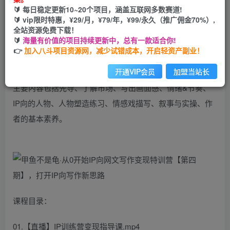
🔰 每日稳定更新10~20个项目，涵盖互联网多数赛道!
您当前未登录！建议登陆后购买，可保存购买订单
🔰 vip限时特惠，¥29/月，¥79/年，¥99/永久（推广佣金70%）,
全站资源免费下载！
🔰
海量有价值的项目持续更新中，总有一款适合你!
课程介绍：
👉
加入八斗项目资源网，减少试错成本，开启轻资产副业！
开通VIP会员
加盟当站长
课程来自甲鱼不是龟的从0开始IP向写作训练营【第四期】。
主要内容包括先导、了解市场、写出画面感、情绪&节奏、
IP向的人物、人物塑造练习、情感戏描写、叙事与实操、作
者的基本素养。
课程目录：
01.【直播】IP训练营变现指导课.mp4