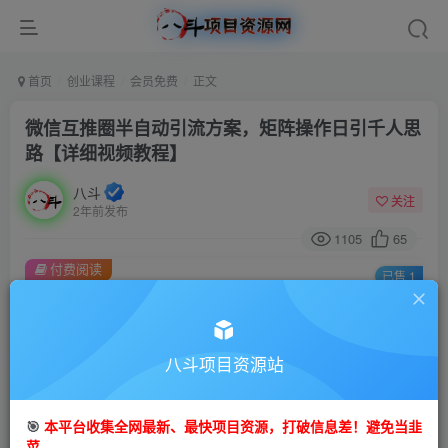
首页
创业课程
会员免费
正文
微信互推圈半自动引流方案，矩阵操作日引千人思
路【详细视频教程】
八斗
关注
2年前发布
1105
65
付费阅读
已售 1
微信互推圈半自动引流方案，矩阵操作日引千人思路【详细视频教程】
此内容为付费阅读，请付费后查看
9.9
八斗项目资源站
99
金币
金币
免费
会员
🎯
本平台收集全网最新、最快项目资源，打破信息差！避免当韭
立即购买
菜。