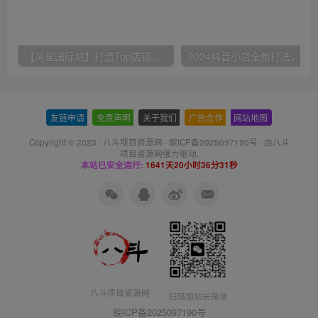
【阿里国际站】打造Top店铺&获得优质询盘客户，​95%的国际站讲师不会说的运营技巧
友链申请
-
免责声明
-
关于我们
-
广告合作
-
网站地图
Copyright © 2023 ·
八斗项目资源网
·
皖ICP备2025097190号
· 由八斗
项目资源网
强力驱动.
本站已安全运行:
1641天20小时36分31秒
八斗项目资源网
扫码加站长微信
皖ICP备2025097190号