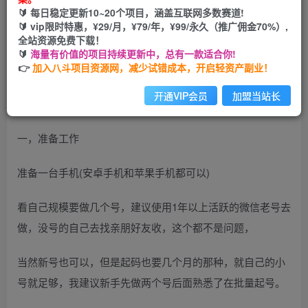
🔰 每日稳定更新10~20个项目，涵盖互联网多数赛道!
您当前未登录！建议登陆后购买，可保存购买订单
🔰 vip限时特惠，¥29/月，¥79/年，¥99/永久（推广佣金70%）,
全站资源免费下载！
🔰
海量有价值的项目持续更新中，总有一款适合你!
👉
加入八斗项目资源网，减少试错成本，开启轻资产副业！
开通VIP会员
加盟当站长
一，准备工作
准备一台手机(安卓手机和苹果手机都可以)
看自己规模要做几个号，建议使用1年以上活跃的微信老号去
做，没号的自己去找亲朋好友收，这个都不是问题，
当然新号也可以，但是起码也要几个月的那种，就自己的小
号就足够，我建议新手先做两个号后面熟悉了在批量起号。