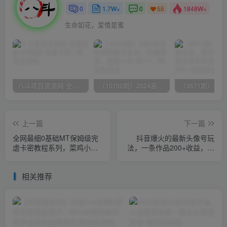
0
1.7W+
0
1848W+
55
生命如花，爱情是蜜
八斗项目资源网 全网正品VIP课程 无损下载~
（10150期）2024高考项目野路子玩法，无限裂变，最高一天1W＋！
上一篇
下一篇
全网最细0基础MT保姆级完
抖音爆火的最新头像号玩
虐卡密教程系列，菜鸡小白
法，一条作品200+收益，手
从去卡密入门到大佬
机可做，适合小白
相关推荐