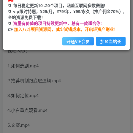
🔰 每日稳定更新10~20个项目，涵盖互联网多数赛道!
您当前未登录！建议登陆后购买，可保存购买订单
🔰 vip限时特惠，¥29/月，¥79/年，¥99/永久（推广佣金70%）,
全站资源免费下载！
🔰
海量有价值的项目持续更新中，总有一款适合你!
👉
加入八斗项目资源网，减少试错成本，开启轻资产副业！
开通VIP会员
加盟当站长
课程内容：
1.如何选剧.mp4
2.推荐机制跟底层逻辑.mp4
3.如何定位.mp4
4.小白重点观看.mp4
5.文案.mp4