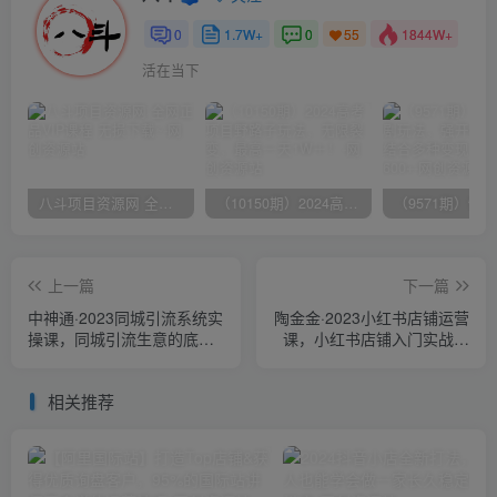
0
1.7W+
0
1844W+
55
活在当下
八斗项目资源网 全网正品VIP课程 无损下载~
（10150期）2024高考项目野路子玩法，无限裂变，最高一天1W＋！
上一篇
下一篇
中神通·2023同城引流系统实
陶金金·2023小红书店铺运营
操课，同城引流生意的底层
课，小红书店铺入门实战教
逻辑
学
相关推荐