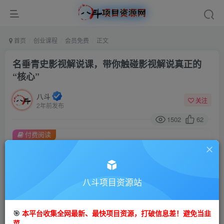
首页
创业课程
会员免费
正文
名垂青史影视解说课，带你触碰影视解说真正的
“核心”
八斗
关注
2年前发布
1502
62
付费阅读
名垂青史影视解说课，带你触碰影视解说真正的“核心”
此内容为付费阅读，请付费后查看
9.9
八斗项目资源站
99
金币
金币
免费
会员
🎯
本平台收集全网最新、最快项目资源，打破信息差！避免当韭
立即购买
菜。