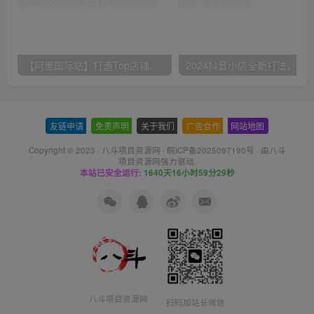
【阿里国际站】打造Top店铺&获得优质询盘客户，​95%的国际站讲师不会说的运营技巧
友链申请
-
免责声明
-
关于我们
-
广告合作
-
网站地图
Copyright © 2023 ·
八斗项目资源网
·
皖ICP备2025097190号
· 由八斗
项目资源网
强力驱动.
本站已安全运行:
1640天16小时59分29秒
八斗项目资源网
扫码加站长微信