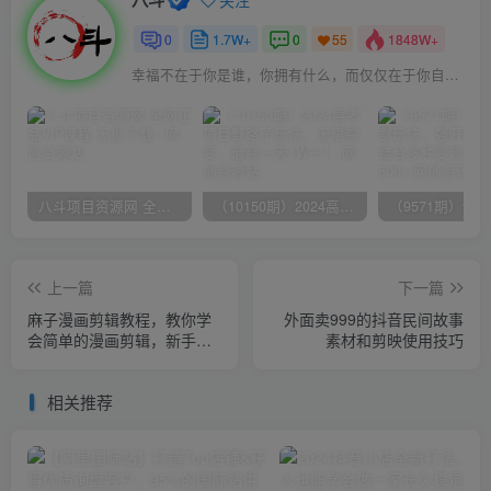
0
1.7W+
0
1848W+
55
幸福不在于你是谁，你拥有什么，而仅仅在于你自己怎么看待
八斗项目资源网 全网正品VIP课程 无损下载~
（10150期）2024高考项目野路子玩法，无限裂变，最高一天1W＋！
上一篇
下一篇
麻子漫画剪辑教程，教你学
外面卖999的抖音民间故事
会简单的漫画剪辑，新手必
素材和剪映使用技巧
看
相关推荐