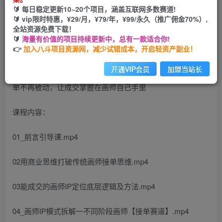
🔰 每日稳定更新10~20个项目，涵盖互联网多数赛道!
立即购买
🔰 vip限时特惠，¥29/月，¥79/年，¥99/永久（推广佣金70%）,
全站资源免费下载！
您当前未登录！建议登陆后购买，可保存购买订单
🔰
海量有价值的项目持续更新中，总有一款适合你!
👉
加入八斗项目资源网，减少试错成本，开启轻资产副业！
开通VIP会员
加盟当站长
课程内容：
01_前言引导课.mp4
02用商业思维打破传统画师接单思维.mp4
03能成交的画师IP定位底层逻辑及方法.mp4
04_画师IP模式拆解一不同阶段画师【接单赛道】.mp4