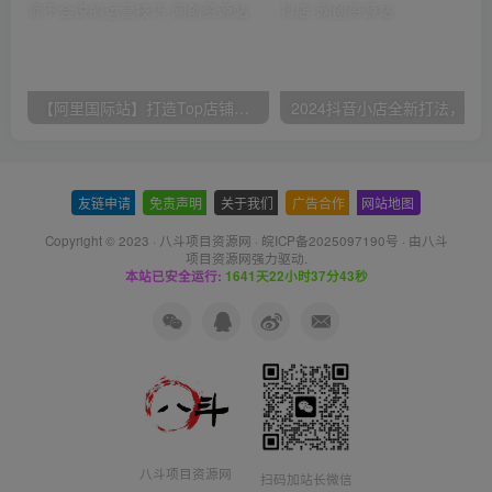
【阿里国际站】打造Top店铺&获得优质询盘客户，​95%的国际站讲师不会说的运营技巧
友链申请
-
免责声明
-
关于我们
-
广告合作
-
网站地图
Copyright © 2023 ·
八斗项目资源网
·
皖ICP备2025097190号
· 由八斗
项目资源网
强力驱动.
本站已安全运行:
1641天22小时37分43秒
八斗项目资源网
扫码加站长微信