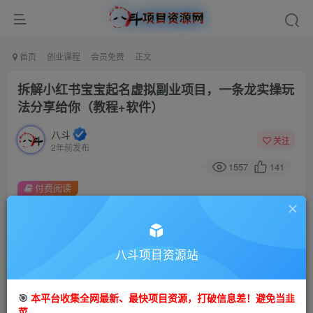
首页
创业课程
会员免费
正文
拆解小红书宝宝起名虚拟副业项目，一条龙实操玩
法分享给你（教程+软件）
八斗
关注
2年前发布
1557
141
付费阅读
拆解小红书宝宝起名虚拟副业项目，一条龙实操玩法分享给你（教程+软件）
此内容为付费阅读，请付费后查看
9.9
八斗项目资源站
99
金币
金币
免费
会员
🎯
本平台收集全网最新、最快项目资源，打破信息差！避免当韭
立即购买
菜。