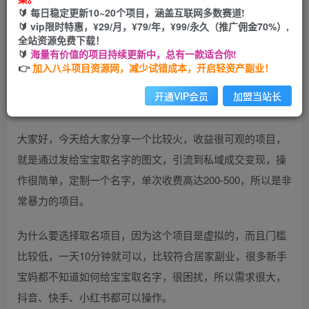
🔰 每日稳定更新10~20个项目，涵盖互联网多数赛道!
您当前未登录！建议登陆后购买，可保存购买订单
🔰 vip限时特惠，¥29/月，¥79/年，¥99/永久（推广佣金70%）,
全站资源免费下载！
🔰
海量有价值的项目持续更新中，总有一款适合你!
👉
加入八斗项目资源网，减少试错成本，开启轻资产副业！
开通VIP会员
加盟当站长
大家好，今天给大家分享一个比较火，收益很可观的项目，
就是通过发给宝宝取名字的图文，引流到私域成交变现，操
作很简单，定制一个名字，单次收费高达200-500，所以是非
常暴力的项目。
为什么要选择取名项目，因为这个项目是虚拟的，而且门槛
比较低，一天10分钟就可以，比较符合居家副业，很多新手
宝妈都不知道如何给宝宝取名字，很困扰，所以需求很大，
抖音、快手、小红书都可以操作。