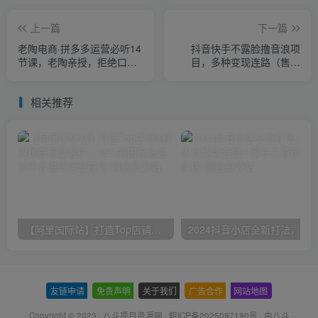
上一篇
下一篇
老陶电商·拼多多运营必听14
抖音快手不露脸撸音浪项
节课，老陶亲授，拒绝口
目，多种变现连路（售价
嗨，全后台实操演示
998）
相关推荐
【阿里国际站】打造Top店铺&获得优质询盘客户，​95%的国际站讲师不会说的运营技巧
友链申请
-
免责声明
-
关于我们
-
广告合作
-
网站地图
Copyright © 2023 ·
八斗项目资源网
·
皖ICP备2025097190号
· 由八斗