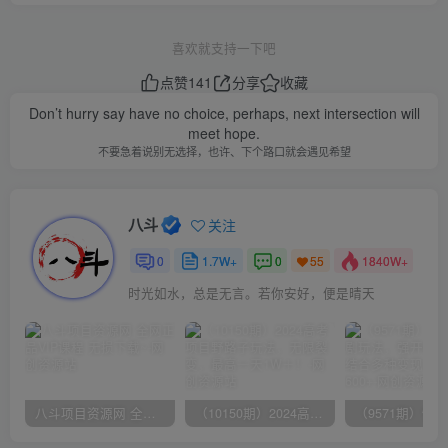
喜欢就支持一下吧
点赞
141
分享
收藏
Don’t hurry say have no choice, perhaps, next intersection will
meet hope.
不要急着说别无选择，也许、下个路口就会遇见希望
八斗
关注
0
1.7W+
0
1840W+
55
时光如水，总是无言。若你安好，便是晴天
八斗项目资源网 全网正品VIP课程 无损下载~
（10150期）2024高考项目野路子玩法，无限裂变，最高一天1W＋！