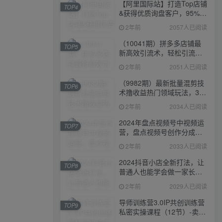
【阿里国际站】打造Top店铺
TOP4
&获得优质询盘客户，​95%的
国际站讲师不会说的运营技
2年前
2057人已阅读
巧
（10041期）拼多多店铺最
TOP5
新高效引流术，轻松引流
400+创业粉，精准日变现五
2年前
2051人已阅读
位数！
（9982期）最新批量混剪技
TOP6
术撸收益热门领域玩法，3分
钟一条原创视频，轻松日入
2年前
2034人已阅读
1000＋
2024年盘点视频号中视频运
TOP7
营，盘点视频号创作分成计
划，快速过原创日入300+
2年前
2033人已阅读
2024抖音小店全新打法，让
TOP8
普通人也能学会做一家长久
稳定赚钱的抖店
2年前
2029人已阅读
导师训练营3.0IP共创训练营
TOP9
私密实操课程（12节）-卖项
目的密码成功秘诀