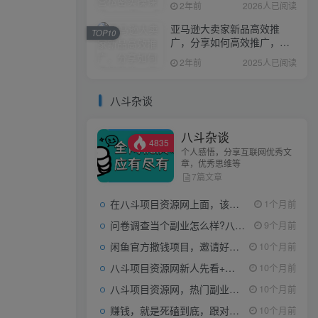
2年前
2026人已阅读
亚马逊大卖家新品高效推
TOP10
广，分享如何高效推广，打
造百万美金爆款单品
2年前
2025人已阅读
八斗杂谈
八斗杂谈
4835
个人感悟，分享互联网优秀文
章，优秀思维等
7篇文章
在八斗项目资源网上面，该看什么类型的赚钱项目
1个月前
问卷调查当个副业怎么样?八斗告诉你
9个月前
闲鱼官方撒钱项目，邀请好友领现金，单价1-8元，0成本可以当个小副业
10个月前
八斗项目资源网新人先看+领取【0撸小项目+互联网工具箱】
10个月前
八斗项目资源网，热门副业项目任你选，每日持续更新
10个月前
赚钱，就是死磕到底，跟对人做对事。
10个月前