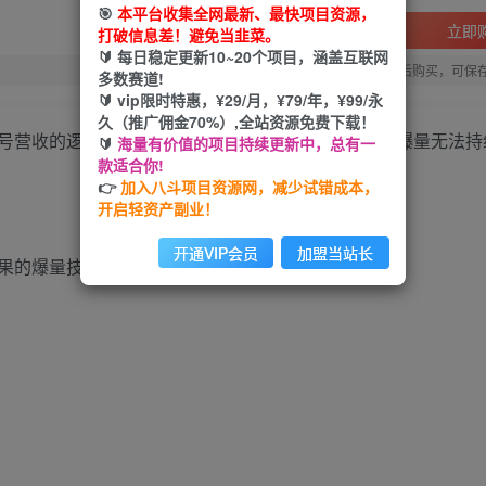
🎯
本平台收集全网最新、最快项目资源，
立即
打破信息差！避免当韭菜。
🔰 每日稳定更新10~20个项目，涵盖互联网
您当前未登录！建议登陆后购买，可保
多数赛道!
🔰 vip限时特惠，¥29/月，¥79/年，¥99/永
久（推广佣金70%）,全站资源免费下载！
号营收的逻辑。解决短视频卡播放量、标签不精准、爆量无法持
🔰
海量有价值的项目持续更新中，总有一
款适合你!
👉
加入八斗项目资源网，减少试错成本，
开启轻资产副业！
开通VIP会员
加盟当站长