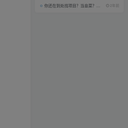
你还在到处找项目？当韭菜？我靠项目资源网也能月如过万。
2年前