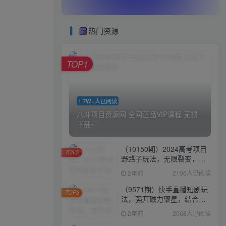
热门资源
TOP1
1.7W+人已阅读
八斗项目资源网 全网正品VIP课程 无损
下载~
（10150期）2024高考项目
TOP2
野路子玩法，无限裂变，最
高一天1W＋！
2年前
2106人已阅读
（9571期）快手直播短剧玩
TOP3
法，强开磁力聚星，结合多
种变现方式日入600+
2年前
2068人已阅读