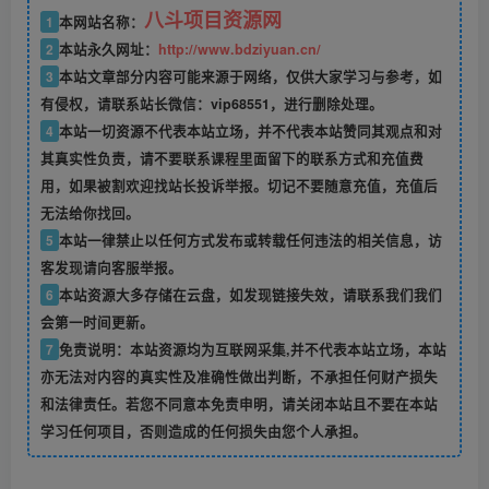
八斗项目资源网
1
本网站名称：
2
本站永久网址：
http://www.bdziyuan.cn/
3
本站文章部分内容可能来源于网络，仅供大家学习与参考，如
有侵权，请联系站长微信：vip68551，进行删除处理。
4
本站一切资源不代表本站立场，并不代表本站赞同其观点和对
其真实性负责，请不要联系课程里面留下的联系方式和充值费
用，如果被割欢迎找站长投诉举报。切记不要随意充值，充值后
无法给你找回。
5
本站一律禁止以任何方式发布或转载任何违法的相关信息，访
客发现请向客服举报。
6
本站资源大多存储在云盘，如发现链接失效，请联系我们我们
会第一时间更新。
7
免责说明：本站资源均为互联网采集,并不代表本站立场，本站
亦无法对内容的真实性及准确性做出判断，不承担任何财产损失
和法律责任。若您不同意本免责申明，请关闭本站且不要在本站
学习任何项目，否则造成的任何损失由您个人承担。