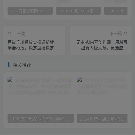
八斗项目资源网 全网正品VIP课程 无损下载~
（10150期）2024高考项目野路子玩法，无限裂变，最高一天1W＋！
上一篇
下一篇
巨量千川投放实操课新版，
无本·AI内容创作课，用AI写
学会投放，稳定直播稳定增
出真人级文章，灵活应用
产
GPT，一天十二四小时写几
百篇文章
相关推荐
【阿里国际站】打造Top店铺&获得优质询盘客户，​95%的国际站讲师不会说的运营技巧