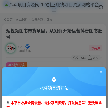
首页
创业课程
会员免费
正文
短视频图书带货项目，从0到1开始运营抖音图书账
号
八斗
关注
2年前发布
1633
200
付费阅读
短视频图书带货项目，从0到1开始运营抖音图书账号
此内容为付费阅读，请付费后查看
9.9
八斗项目资源站
99
金币
金币
免费
会员
🎯
本平台收集全网最新、最快项目资源，打破信息差！避免当韭
立即购买
菜。