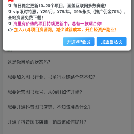
🔰 每日稳定更新10~20个项目，涵盖互联网多数赛道!
您当前未登录！建议登陆后购买，可保存购买订单
🔰 vip限时特惠，¥29/月，¥79/年，¥99/永久（推广佣金70%）,
全站资源免费下载！
🔰
海量有价值的项目持续更新中，总有一款适合你!
短视频图书带货项目，从0到1开始运营抖音图书账号
👉
加入八斗项目资源网，减少试错成本，开启轻资产副业！
开通VIP会员
加盟当站长
这是你目前的状态吗？
想要加入图书行业，书单行业链路全然不知？
想要运营图书账号，从0到1如何开始?
想要开通抖音图书店铺，不知该准备什么？
开通了抖音图书店铺，销量该如何提升？