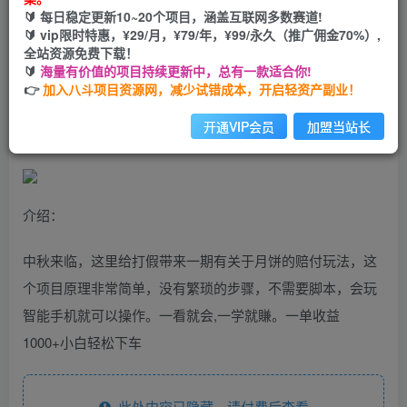
🔰 每日稳定更新10~20个项目，涵盖互联网多数赛道!
您当前未登录！建议登陆后购买，可保存购买订单
🔰 vip限时特惠，¥29/月，¥79/年，¥99/永久（推广佣金70%）,
全站资源免费下载！
🔰
海量有价值的项目持续更新中，总有一款适合你!
中秋佳节月饼打假赔付玩法，一单收益上千【详细视频玩法
👉
加入八斗项目资源网，减少试错成本，开启轻资产副业！
教程】【仅揭秘】
开通VIP会员
加盟当站长
介绍：
中秋来临，这里给打假带来一期有关于月饼的赔付玩法，这
个项目原理非常简单，没有繁琐的步骤，不需要脚本，会玩
智能手机就可以操作。一看就会,一学就賺。一单收益
1000+小白轻松下车
此处内容已隐藏，请付费后查看