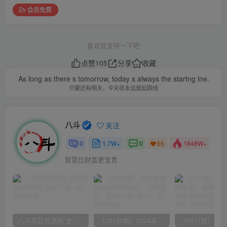
会员免费
喜欢就支持一下吧
点赞
105
分享
收藏
As long as there s tomorrow, today s always the startng lne.
只要还有明天，今天就永远是起跑线
八斗
关注
0
1.7W+
0
1848W+
55
智慧比财富更宝贵
八斗项目资源网 全网正品VIP课程 无损下载~
（10150期）2024高考项目野路子玩法，无限裂变，最高一天1W＋！