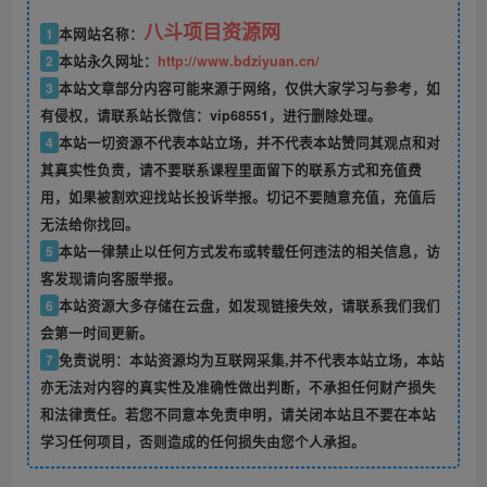
八斗项目资源网
1
本网站名称：
2
本站永久网址：
http://www.bdziyuan.cn/
3
本站文章部分内容可能来源于网络，仅供大家学习与参考，如
有侵权，请联系站长微信：vip68551，进行删除处理。
4
本站一切资源不代表本站立场，并不代表本站赞同其观点和对
其真实性负责，请不要联系课程里面留下的联系方式和充值费
用，如果被割欢迎找站长投诉举报。切记不要随意充值，充值后
无法给你找回。
5
本站一律禁止以任何方式发布或转载任何违法的相关信息，访
客发现请向客服举报。
6
本站资源大多存储在云盘，如发现链接失效，请联系我们我们
会第一时间更新。
7
免责说明：本站资源均为互联网采集,并不代表本站立场，本站
亦无法对内容的真实性及准确性做出判断，不承担任何财产损失
和法律责任。若您不同意本免责申明，请关闭本站且不要在本站
学习任何项目，否则造成的任何损失由您个人承担。