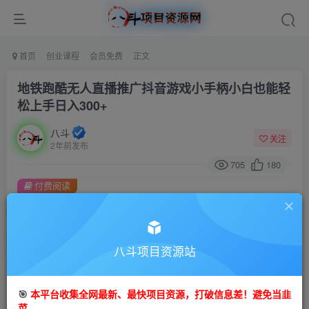
首页
创业课程
会员免费
正文
地铁跑酷无人直播推广抖音游戏小手柄小白也能轻
松上手日入300+
八斗
关注
2年前发布
705
180
付费阅读
地铁跑酷无人直播推广抖音游戏小手柄小白也能轻松上手日入300+
此内容为付费阅读，请付费后查看
9.9
八斗项目资源站
99
金币
金币
免费
会员
🎯
本平台收集全网最新、最快项目资源，打破信息差！避免当韭
立即购买
菜。