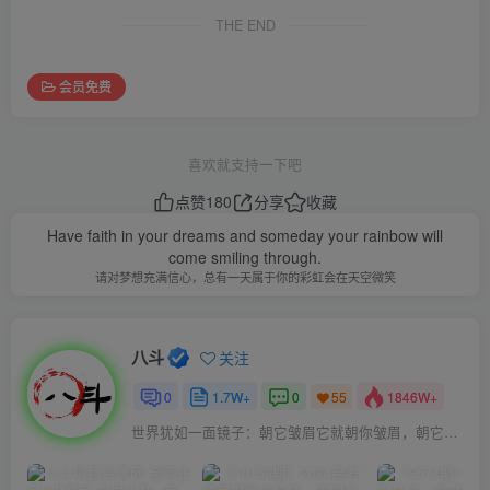
THE END
会员免费
喜欢就支持一下吧
点赞
180
分享
收藏
Have faith in your dreams and someday your rainbow will
come smiling through.
请对梦想充满信心，总有一天属于你的彩虹会在天空微笑
八斗
关注
0
1.7W+
0
1846W+
55
世界犹如一面镜子：朝它皱眉它就朝你皱眉，朝它微笑它也吵你微笑