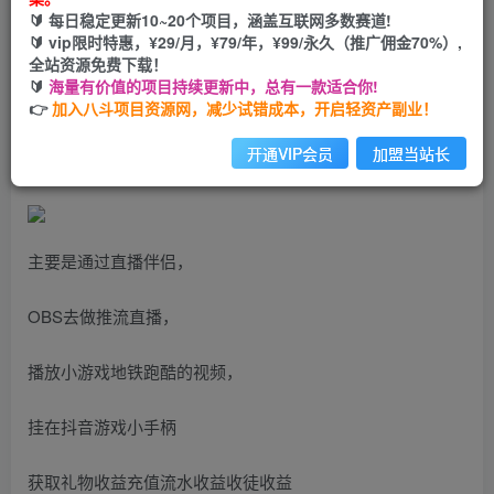
🔰 每日稳定更新10~20个项目，涵盖互联网多数赛道!
您当前未登录！建议登陆后购买，可保存购买订单
🔰 vip限时特惠，¥29/月，¥79/年，¥99/永久（推广佣金70%）,
全站资源免费下载！
🔰
海量有价值的项目持续更新中，总有一款适合你!
地铁跑酷无人直播推广抖音游戏小手柄小白也能轻松上手日
👉
加入八斗项目资源网，减少试错成本，开启轻资产副业！
入300+
开通VIP会员
加盟当站长
主要是通过直播伴侣，
OBS去做推流直播，
播放小游戏地铁跑酷的视频，
挂在抖音游戏小手柄
获取礼物收益充值流水收益收徒收益