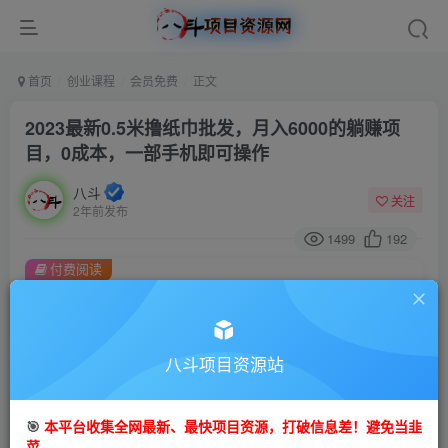
首页
创业课程
会员免费
正文
2023最新0.5米撸纸巾批发，月入6000的躺赚项
目，0成本，一部手机即可操作
八斗
关注
2年前发布
1499
192
付费阅读
2023最新0.5米撸纸巾批发，月入6000的躺赚项目，0成本，一部手机即可操作
此内容为付费阅读，请付费后查看
9.9
八斗项目资源站
99
金币
金币
免费
会员
🎯
本平台收集全网最新、最快项目资源，打破信息差！避免当韭
立即购买
菜。