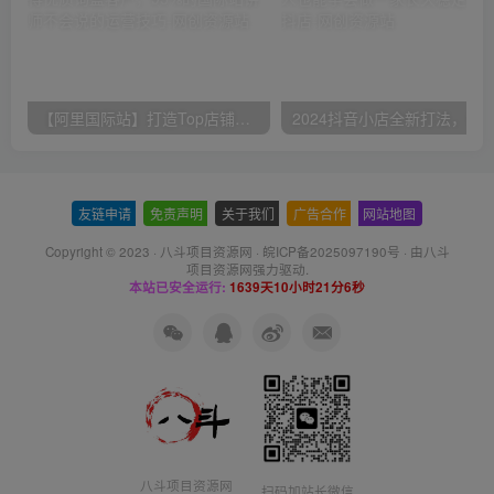
【阿里国际站】打造Top店铺&获得优质询盘客户，​95%的国际站讲师不会说的运营技巧
友链申请
-
免责声明
-
关于我们
-
广告合作
-
网站地图
Copyright © 2023 ·
八斗项目资源网
·
皖ICP备2025097190号
· 由八斗
项目资源网
强力驱动.
本站已安全运行:
1639天10小时21分7秒
八斗项目资源网
扫码加站长微信