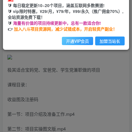
🔰 每日稳定更新10~20个项目，涵盖互联网多数赛道!
您当前未登录！建议登陆后购买，可保存购买订单
🔰 vip限时特惠，¥29/月，¥79/年，¥99/永久（推广佣金70%）,
全站资源免费下载！
🔰
海量有价值的项目持续更新中，总有一款适合你!
2023最新0.5米撸纸巾批发，月入6000的躺赚项目，0成本，
👉
加入八斗项目资源网，减少试错成本，开启轻资产副业！
一部手机即可操作
开通VIP会员
加盟当站长
极其适合宝妈党、宝爸党、学生党兼职做的项目
课程目录：
收益图及注册码
第一节：项目介绍及准备工作.mp4
第二节：项目实操图文版.mp4