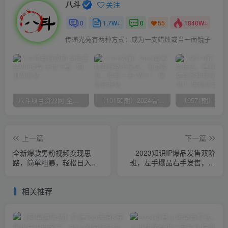
八斗
关注
0
1.7W+
0
1840W+
55
传递光亮有两种方式：成为一支蜡烛或当一面镜子
八斗项目资源网 全网正品VIP课程 无损下载~
（10150期）2024高考项目野路子玩法，无限裂变，最高一天1W＋！
上一篇
下一篇
全新爆款男粉视频变现思
2023知识IP爆品发售双阶
路，简单粗暴，轻松日入
班，左手爆品右手发售，开
1000＋，0基础小白也能轻
启批量收钱
松上手
相关推荐