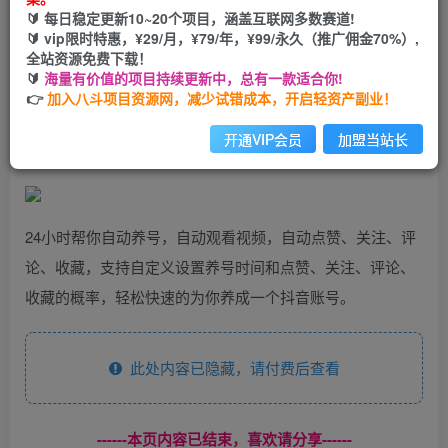
🔰 每日稳定更新10~20个项目，涵盖互联网多数赛道!
您当前未登录！建议登陆后购买，可保存购买订单
🔰 vip限时特惠，¥29/月，¥79/年，¥99/永久（推广佣金70%）,
全站资源免费下载！
🔰
海量有价值的项目持续更新中，总有一款适合你!
抖音全自动养号工具，自动观看视频，自动点赞、关注、评
👉
加入八斗项目资源网，减少试错成本，开启轻资产副业！
论、收藏
开通VIP会员
加盟当站长
24小时帮你自动养号，自动观看视频，自动点赞、关注、评
论、收藏，支持自定义设置养号时间和点赞、关注、评论、
收藏的概率，轻松快速的为你养成一个抖音账号。
此处内容已隐藏，请付费后查看
------本页内容已结束，喜欢请分享------