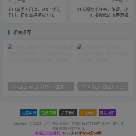
上一篇
下一篇
千川新手入门课，从0-1学习
21天爆款小红书训练营，小
千川，初步掌握投放方法
红书爆款的底层逻辑
相关推荐
【阿里国际站】打造Top店铺&获得优质询盘客户，​95%的国际站讲师不会说的运营技巧
友链申请
-
免责声明
-
关于我们
-
广告合作
-
网站地图
Copyright © 2023 ·
八斗项目资源网
·
皖ICP备2025097190号
· 由八斗
项目资源网
强力驱动.
本站已安全运行:
1637天14小时54分59秒