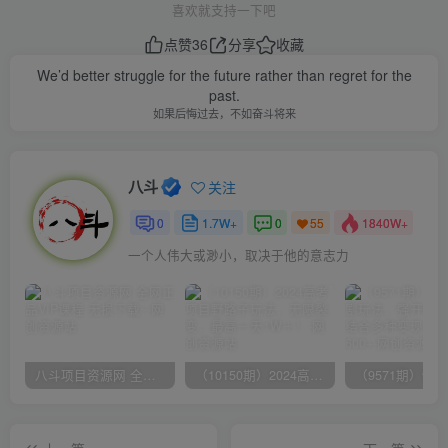
喜欢就支持一下吧
点赞
36
分享
收藏
We’d better struggle for the future rather than regret for the
past.
如果后悔过去，不如奋斗将来
八斗
关注
0
1.7W+
0
1840W+
55
一个人伟大或渺小，取决于他的意志力
八斗项目资源网 全网正品VIP课程 无损下载~
（10150期）2024高考项目野路子玩法，无限裂变，最高一天1W＋！