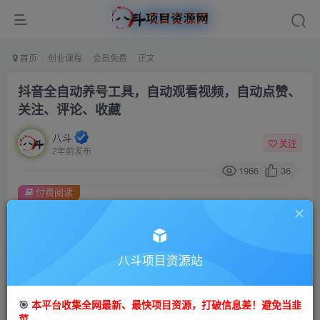
首页
创业课程
会员免费
正文
抖音全自动养号工具，自动观看视频，自动点赞、
关注、评论、收藏
八斗
关注
2年前发布
1966
36
付费阅读
抖音全自动养号工具，自动观看视频，自动点赞、关注、评论、收藏
此内容为付费阅读，请付费后查看
9.9
八斗项目资源站
99
金币
金币
免费
会员
🎯
本平台收集全网最新、最快项目资源，打破信息差！避免当韭
立即购买
菜。