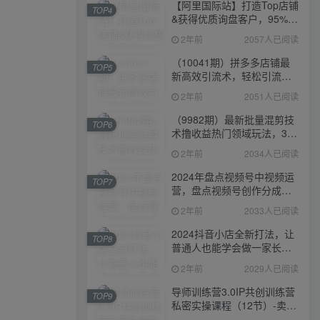
【阿里国际站】打造Top店铺
TOP4
&获得优质询盘客户，​95%的
国际站讲师不会说的运营技
2年前
2057人已阅读
巧
（10041期）拼多多店铺最
TOP5
新高效引流术，轻松引流
400+创业粉，精准日变现五
2年前
2051人已阅读
位数！
（9982期）最新批量混剪技
TOP6
术撸收益热门领域玩法，3分
钟一条原创视频，轻松日入
2年前
2034人已阅读
1000＋
2024年盘点视频号中视频运
TOP7
营，盘点视频号创作分成计
划，快速过原创日入300+
2年前
2033人已阅读
2024抖音小店全新打法，让
TOP8
普通人也能学会做一家长久
稳定赚钱的抖店
2年前
2029人已阅读
导师训练营3.0IP共创训练营
TOP9
私密实操课程（12节）-卖项
目的密码成功秘诀