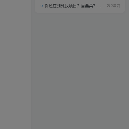
你还在到处找项目？当韭菜？我靠项目资源网也能月如过万。
2年前