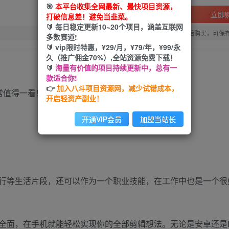
🎯
本平台收集全网最新、最快项目资源，
立即
打破信息差！避免当韭菜。
🔰 每日稳定更新10~20个项目，涵盖互联网
您当前未登录！建议登陆后购买，可保
多数赛道!
🔰 vip限时特惠，¥29/月，¥79/年，¥99/永
久（推广佣金70%）,全站资源免费下载！
🔰
海量有价值的项目持续更新中，总有一
款适合你!
👉
加入八斗项目资源网，减少试错成本，
常值得一看！！
开启轻资产副业！
开通VIP会员
加盟当站长
行等生活片段，还可以作为一个职业技能，在工作中也是一个很
全面，在手机就能轻松实现你的全部剪辑想法。无论是安卓还是I