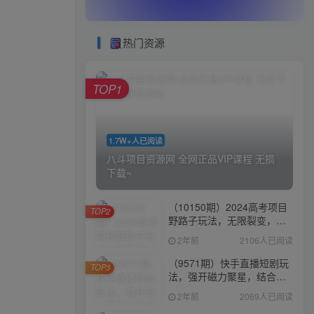
热门资源
TOP1
1.7W+人已阅读
八斗项目资源网 全网正品VIP课程 无损
下载~
（10150期）2024高考项目
TOP2
野路子玩法，无限裂变，最
高一天1W＋！
2年前
2106人已阅读
（9571期）快手直播短剧玩
TOP3
法，强开磁力聚星，结合多
种变现方式日入600+
2年前
2069人已阅读