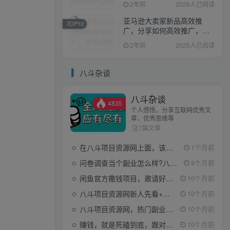
2年前
2026人已阅读
亚马逊大卖家新品高效推
TOP10
广，分享如何高效推广，打
造百万美金爆款单品
2年前
2025人已阅读
八斗杂谈
八斗杂谈
4835
个人感悟，分享互联网优秀文
章，优秀思维等
7篇文章
在八斗项目资源网上面，该看什么类型的赚钱项目
1个月前
问卷调查当个副业怎么样?八斗告诉你
9个月前
闲鱼官方撒钱项目，邀请好友领现金，单价1-8元，0成本可以当个小副业
10个月前
八斗项目资源网新人先看+领取【0撸小项目+互联网工具箱】
10个月前
八斗项目资源网，热门副业项目任你选，每日持续更新
10个月前
赚钱，就是死磕到底，跟对人做对事。
10个月前