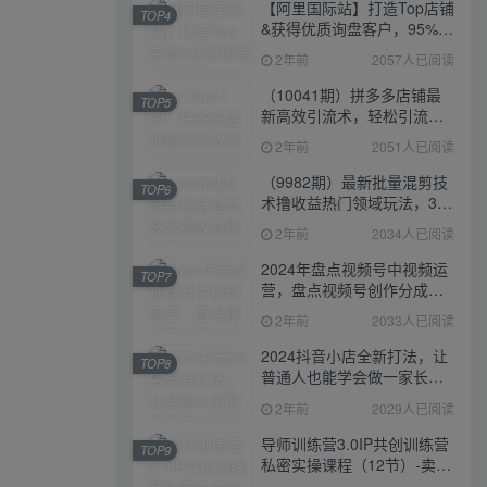
【阿里国际站】打造Top店铺
TOP4
&获得优质询盘客户，​95%的
国际站讲师不会说的运营技
2年前
2057人已阅读
巧
（10041期）拼多多店铺最
TOP5
新高效引流术，轻松引流
400+创业粉，精准日变现五
2年前
2051人已阅读
位数！
（9982期）最新批量混剪技
TOP6
术撸收益热门领域玩法，3分
钟一条原创视频，轻松日入
2年前
2034人已阅读
1000＋
2024年盘点视频号中视频运
TOP7
营，盘点视频号创作分成计
划，快速过原创日入300+
2年前
2033人已阅读
2024抖音小店全新打法，让
TOP8
普通人也能学会做一家长久
稳定赚钱的抖店
2年前
2029人已阅读
导师训练营3.0IP共创训练营
TOP9
私密实操课程（12节）-卖项
目的密码成功秘诀