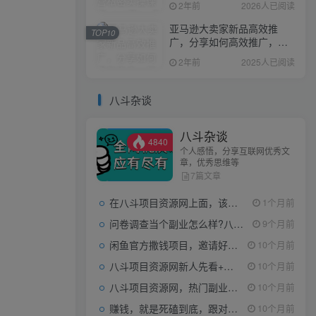
2年前
2026人已阅读
亚马逊大卖家新品高效推
TOP10
广，分享如何高效推广，打
造百万美金爆款单品
2年前
2025人已阅读
八斗杂谈
八斗杂谈
4840
个人感悟，分享互联网优秀文
章，优秀思维等
7篇文章
在八斗项目资源网上面，该看什么类型的赚钱项目
1个月前
问卷调查当个副业怎么样?八斗告诉你
9个月前
闲鱼官方撒钱项目，邀请好友领现金，单价1-8元，0成本可以当个小副业
10个月前
八斗项目资源网新人先看+领取【0撸小项目+互联网工具箱】
10个月前
八斗项目资源网，热门副业项目任你选，每日持续更新
10个月前
赚钱，就是死磕到底，跟对人做对事。
10个月前