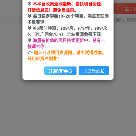
🎯
本平台收集全网最新、最快项目资源，
立即
打破信息差！避免当韭菜。
🔰 每日稳定更新10~20个项目，涵盖互联网
您当前未登录！建议登陆后购买，可保
多数赛道!
🔰 vip限时特惠，¥29/月，¥79/年，¥99/永
久（推广佣金70%）,全站资源免费下载！
🔰
海量有价值的项目持续更新中，总有一
款适合你!
👉
加入八斗项目资源网，减少试错成本，
开启轻资产副业！
开通VIP会员
加盟当站长