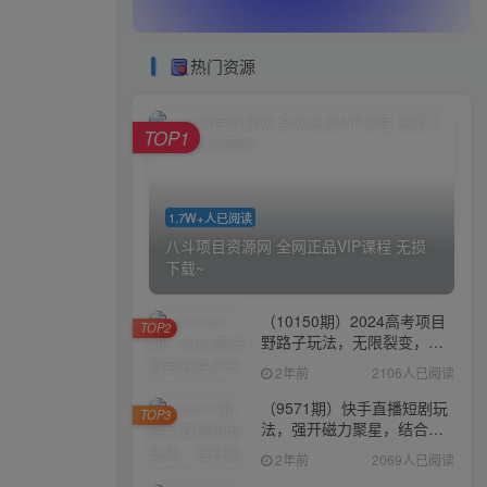
热门资源
TOP1
1.7W+人已阅读
八斗项目资源网 全网正品VIP课程 无损
下载~
（10150期）2024高考项目
TOP2
野路子玩法，无限裂变，最
高一天1W＋！
2年前
2106人已阅读
（9571期）快手直播短剧玩
TOP3
法，强开磁力聚星，结合多
种变现方式日入600+
2年前
2069人已阅读