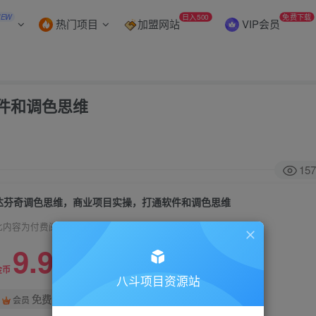
NEW
日入500
免费下载
热门项目
加盟网站
VIP会员
件和调色思维
157
达芬奇调色思维，商业项目实操，打通软件和调色思维
此内容为付费阅读，请付费后查看
9.9
99
金币
金币
八斗项目资源站
免费
会员