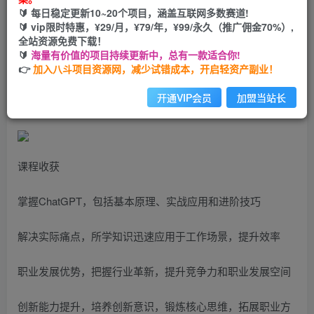
🔰 每日稳定更新10~20个项目，涵盖互联网多数赛道!
您当前未登录！建议登陆后购买，可保存购买订单
🔰 vip限时特惠，¥29/月，¥79/年，¥99/永久（推广佣金70%）,
全站资源免费下载！
🔰
海量有价值的项目持续更新中，总有一款适合你!
职场人专属ChatGPT小白零基础进阶课，AI已至，未来已
👉
加入八斗项目资源网，减少试错成本，开启轻资产副业！
来，ChatGPT超强入门
开通VIP会员
加盟当站长
课程收获
掌握ChatGPT，包括基本原理、实战应用和进阶技巧
解决实际痛点，所学知识迅速应用于工作场景，提升效率
职业发展优势，把握行业革新，提升竞争力和职业发展空间
创新能力提升，培养创新意识，锻炼核心思维，拓展职业方