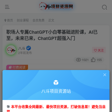
首页
创业课程
会员免费
正文
职场人专属ChatGPT小白零基础进阶课，AI已
至，未来已来，ChatGPT超强入门
八斗
关注
2年前发布
1021
155
付费阅读
职场人专属ChatGPT小白零基础进阶课，AI已至，未来已来，ChatGPT超强入门
此内容为付费阅读，请付费后查看
9.9
八斗项目资源站
99
金币
金币
免费
会员
🎯
本平台收集全网最新、最快项目资源，打破信息差！避免当韭
立即购买
菜。