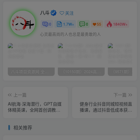
八斗
关注
0
1.7W+
0
1840W+
55
心灵最高尚的人也总是最勇敢的人
八斗项目资源网 全网正品VIP课程 无损下载~
（10150期）2024高考项目野路子玩法，无限裂变，最高一天1W＋！
上一篇
下一篇
AI航海·深海潜行，GPT自媒
健身行业抖音同城短视频直
体精英课，全网首创调教心
播课，通过抖音低成本获客
流法3.0
提升业绩，门店标准化流程
承接流量
相关推荐