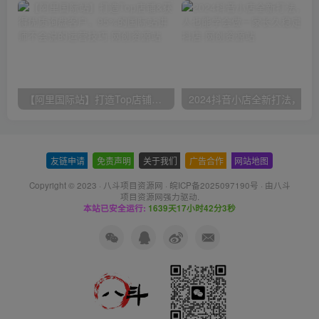
【阿里国际站】打造Top店铺&获得优质询盘客户，​95%的国际站讲师不会说的运营技巧
友链申请
-
免责声明
-
关于我们
-
广告合作
-
网站地图
Copyright © 2023 ·
八斗项目资源网
·
皖ICP备2025097190号
· 由八斗
项目资源网
强力驱动.
本站已安全运行:
1639天17小时42分3秒