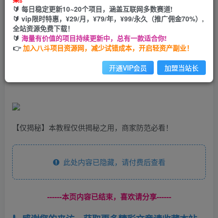
🔰 每日稳定更新10~20个项目，涵盖互联网多数赛道!
立即购买
🔰 vip限时特惠，¥29/月，¥79/年，¥99/永久（推广佣金70%）,
全站资源免费下载！
您当前未登录！建议登陆后购买，可保存购买订单
🔰
海量有价值的项目持续更新中，总有一款适合你!
👉
加入八斗项目资源网，减少试错成本，开启轻资产副业！
外面收费1980的短视频电商维权项目，一单到手四位数，喂
开通VIP会员
加盟当站长
饭级教学，人人都能月入过万【仅揭秘】
【仅揭秘】本教程仅供揭秘之用，商家防范必看！
此处内容已隐藏，请付费后查看
------本页内容已结束，喜欢请分享------