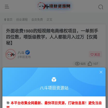
首页
创业课程
会员免费
正文
外面收费1980的短视频电商维权项目，一单到手
四位数，喂饭级教学，人人都能月入过万【仅揭
秘】
八斗
关注
2年前发布
925
107
付费阅读
外面收费1980的短视频电商维权项目，一单到手四位数，喂饭级教学，人人都能月入过万【仅揭秘】
此内容为付费阅读，请付费后查看
八斗项目资源站
9.9
99
金币
金币
🎯
本平台收集全网最新、最快项目资源，打破信息差！避免当韭
免费
会员
菜。