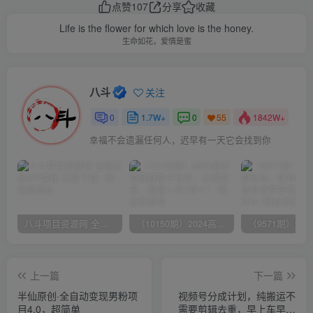
点赞
107
分享
收藏
Life is the flower for which love is the honey.
生命如花，爱情是蜜
八斗
关注
0
1.7W+
0
1842W+
55
幸福不会遗漏任何人，迟早有一天它会找到你
八斗项目资源网 全网正品VIP课程 无损下载~
（10150期）2024高考项目野路子玩法，无限裂变，最高一天1W＋！
上一篇
下一篇
半仙原创·全自动变现男粉项
视频号分成计划，纯搬运不
目4.0，超简单
需要剪辑去重，早上车早吃