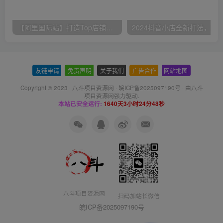
【阿里国际站】打造Top店铺&获得优质询盘客户，​95%的国际站讲师不会说的运营技巧
友链申请
-
免责声明
-
关于我们
-
广告合作
-
网站地图
Copyright © 2023 ·
八斗项目资源网
·
皖ICP备2025097190号
· 由八斗
项目资源网
强力驱动.
本站已安全运行:
1640天3小时24分48秒
八斗项目资源网
扫码加站长微信
皖ICP备2025097190号