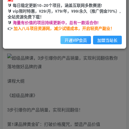
🔰 每日稳定更新10~20个项目，涵盖互联网多数赛道!
您当前未登录！建议登陆后购买，可保存购买订单
🔰 vip限时特惠，¥29/月，¥79/年，¥99/永久（推广佣金70%）,
全站资源免费下载！
🔰
海量有价值的项目持续更新中，总有一款适合你!
超级品牌课，3步引爆你的产品销量，实现利润翻倍教你落地
👉
加入八斗项目资源网，减少试错成本，开启轻资产副业！
做好品牌的课
开通VIP会员
加盟当站长
课程大纲
《超级品牌课》
3步引爆你的产品销量，实现利润翻倍！
第1课品牌黄金矿：打破价格魔咒，塑造产品价值