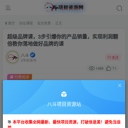
首页
创业课程
会员免费
正文
超级品牌课，3步引爆你的产品销量，实现利润翻
倍教你落地做好品牌的课
八斗
关注
2年前发布
1489
71
付费阅读
超级品牌课，3步引爆你的产品销量，实现利润翻倍教你落地做好品牌的课
此内容为付费阅读，请付费后查看
9.9
八斗项目资源站
99
金币
金币
免费
会员
🎯
本平台收集全网最新、最快项目资源，打破信息差！避免当韭
立即购买
菜。