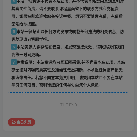
4
本站一切资源不代表本站立场，并不代表本站赞同其观点和对
其真实性负责，请不要联系课程里面留下的联系方式和充值费
用，如果被割欢迎找站长投诉举报。切记不要随意充值，充值后
无法给你找回。
5
本站一律禁止以任何方式发布或转载任何违法的相关信息，访
客发现请向客服举报。
6
本站资源大多存储在云盘，如发现链接失效，请联系我们我们
会第一时间更新。
7
免责说明：本站资源均为互联网采集,并不代表本站立场，本站
亦无法对内容的真实性及准确性做出判断，不承担任何财产损失
和法律责任。若您不同意本免责申明，请关闭本站且不要在本站
学习任何项目，否则造成的任何损失由您个人承担。
THE END
会员免费