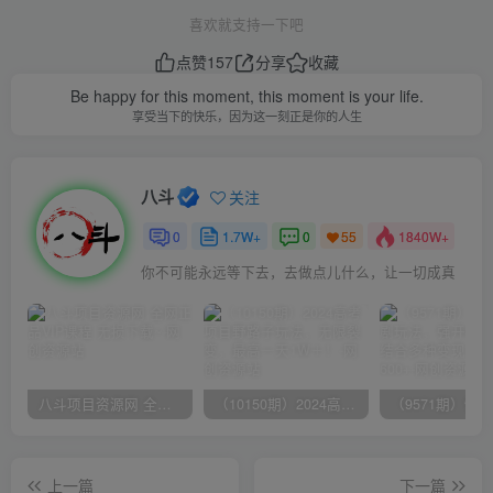
喜欢就支持一下吧
点赞
157
分享
收藏
Be happy for this moment, this moment is your life.
享受当下的快乐，因为这一刻正是你的人生
八斗
关注
0
1.7W+
0
1840W+
55
你不可能永远等下去，去做点儿什么，让一切成真
八斗项目资源网 全网正品VIP课程 无损下载~
（10150期）2024高考项目野路子玩法，无限裂变，最高一天1W＋！
上一篇
下一篇