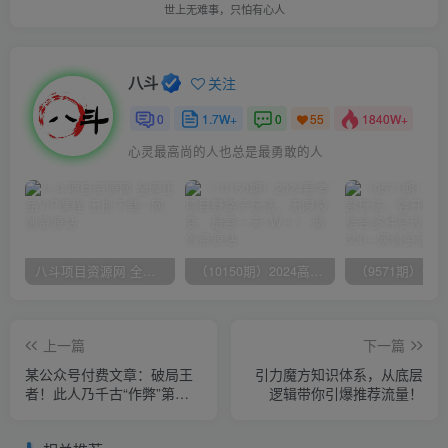
世上无难事，只怕有心人
八斗
关注
0
1.7W+
0
1840W+
55
心灵最高尚的人也总是最勇敢的人
八斗项目资源网 全网正品VIP课程 无损下载~
（10150期）2024高考项目野路子玩法，无限裂变，最高一天1W＋！
上一篇
下一篇
某公众号付费文章：破局王
引力魔方知识体系，从底层
者！此人乃千古“作弊”第一
逻‮带辑‬你引爆‮荐推‬流量！
人，你的人生也会因此开挂