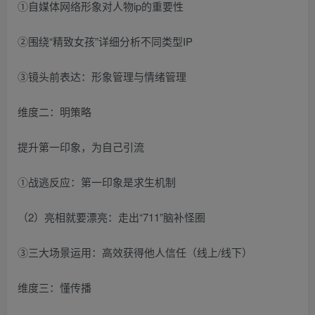
①自媒体网络形象对人物ip的重要性
②围绕“精致女孩”详细分析不同类型IP
③镜头前表达：形象管理与情绪管理
维度二：明策略
提升第一印象，为自己引流
①战逃反应：第一印象是求生机制
（2）亮相就要漂亮：走出“711”脑补怪圈
③三大场景运用：高效获得他人信任（线上/线下）
维度三：懂传播