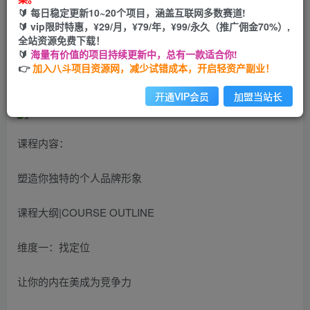
🔰 每日稳定更新10~20个项目，涵盖互联网多数赛道!
您当前未登录！建议登陆后购买，可保存购买订单
🔰 vip限时特惠，¥29/月，¥79/年，¥99/永久（推广佣金70%）,
全站资源免费下载！
🔰
海量有价值的项目持续更新中，总有一款适合你!
打造完美IP：从小白到女神，建立专属你的金字塔招牌
👉
加入八斗项目资源网，减少试错成本，开启轻资产副业！
开通VIP会员
加盟当站长
课程内容：
塑造你独特的个人品牌形象
课程大纲|COURSE OUTLINE
维度一：找定位
让你的内在美成为竞争力