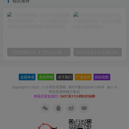
相关推荐
【阿里国际站】打造Top店铺&获得优质询盘客户，​95%的国际站讲师不会说的运营技巧
友链申请
-
免责声明
-
关于我们
-
广告合作
-
网站地图
Copyright © 2023 ·
八斗项目资源网
·
皖ICP备2025097190号
· 由八斗
项目资源网
强力驱动.
本站已安全运行:
1637天17小时6分38秒