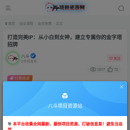
首页
创业课程
会员免费
正文
打造完美IP：从小白到女神，建立专属你的金字塔
招牌
八斗
关注
2年前发布
1217
72
付费阅读
打造完美IP：从小白到女神，建立专属你的金字塔招牌
此内容为付费阅读，请付费后查看
9.9
八斗项目资源站
99
金币
金币
免费
会员
🎯
本平台收集全网最新、最快项目资源，打破信息差！避免当韭
立即购买
菜。