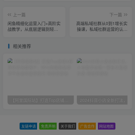
上一篇
下一篇
闲鱼精细化运营入门+高阶实
高端私域社群从0到1增长实
战教学，从底层逻辑到轻松
操课，私域社群运营的认知
变现，多维度玩转闲鱼副业
和方法
相关推荐
【阿里国际站】打造Top店铺&获得优质询盘客户，​95%的国际站讲师不会说的运营技巧
友链申请
-
免责声明
-
关于我们
-
广告合作
-
网站地图