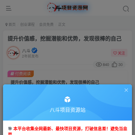
首页
创业课程
会员免费
正文
提升价值感，挖掘潜能和优势，发现很棒的自己
八斗
关注
2年前发布
840
30
付费阅读
提升价值感，挖掘潜能和优势，发现很棒的自己
此内容为付费阅读，请付费后查看
9.9
99
金币
金币
八斗项目资源站
免费
会员
立即购买
🎯
本平台收集全网最新、最快项目资源，打破信息差！避免当韭
菜。