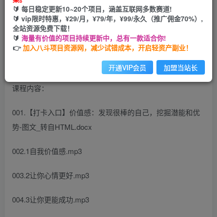
您当前未登录！建议登陆后购买，可保存购买订单
🔰 每日稳定更新10~20个项目，涵盖互联网多数赛道!
🔰 vip限时特惠，¥29/月，¥79/年，¥99/永久（推广佣金70%）,
全站资源免费下载！
提升价值感，挖掘潜能和优势，发现很棒的自己
🔰
海量有价值的项目持续更新中，总有一款适合你!
👉
加入八斗项目资源网，减少试错成本，开启轻资产副业！
开通VIP会员
加盟当站长
课程内容：
001.【打卡入口】价值感：发现很棒的自己，挖掘潜能和优
势-图文_转自HTML.docx
002.1自我价值感.mp3
003.2让你心情更好.mp3
004.3让你更能成功.mp3