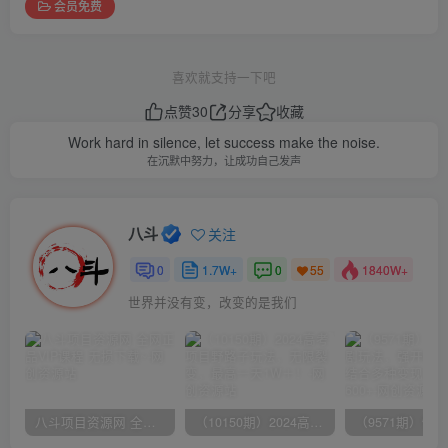
会员免费
喜欢就支持一下吧
点赞
30
分享
收藏
Work hard in silence, let success make the noise.
在沉默中努力，让成功自己发声
八斗
关注
0
1.7W+
0
1840W+
55
世界并没有变，改变的是我们
八斗项目资源网 全网正品VIP课程 无损下载~
（10150期）2024高考项目野路子玩法，无限裂变，最高一天1W＋！