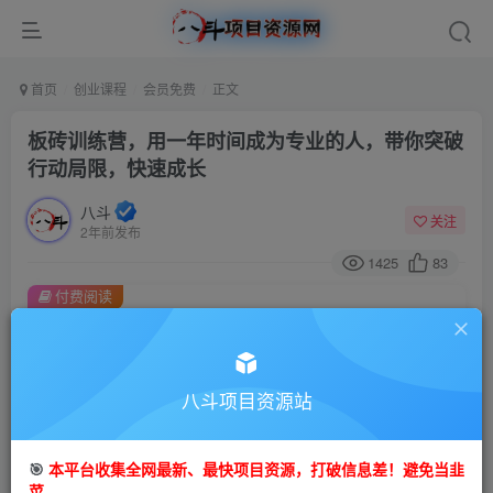
首页
创业课程
会员免费
正文
板砖训练营，用一年时间成为专业的人，带你突破
行动局限，快速成长
八斗
关注
2年前发布
1425
83
付费阅读
板砖训练营，用一年时间成为专业的人，带你突破行动局限，快速成长
此内容为付费阅读，请付费后查看
9.9
八斗项目资源站
99
金币
金币
免费
会员
🎯
本平台收集全网最新、最快项目资源，打破信息差！避免当韭
立即购买
菜。