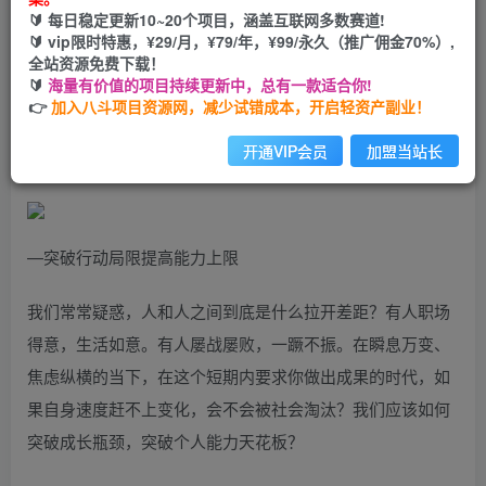
🔰 每日稳定更新10~20个项目，涵盖互联网多数赛道!
您当前未登录！建议登陆后购买，可保存购买订单
🔰 vip限时特惠，¥29/月，¥79/年，¥99/永久（推广佣金70%）,
全站资源免费下载！
🔰
海量有价值的项目持续更新中，总有一款适合你!
板砖训练营，用一年时间成为专业的人，带你突破行动局
👉
加入八斗项目资源网，减少试错成本，开启轻资产副业！
限，快速成长
开通VIP会员
加盟当站长
—突破行动局限提高能力上限
我们常常疑惑，人和人之间到底是什么拉开差距？有人职场
得意，生活如意。有人屡战屡败，一蹶不振。在瞬息万变、
焦虑纵横的当下，在这个短期内要求你做出成果的时代，如
果自身速度赶不上变化，会不会被社会淘汰？我们应该如何
突破成长瓶颈，突破个人能力天花板？