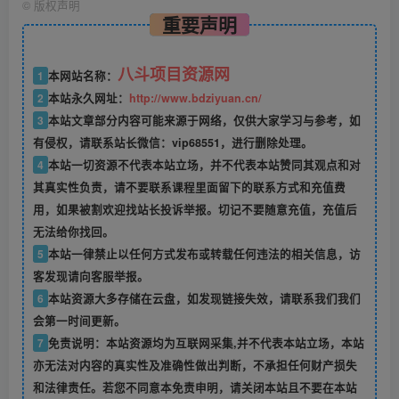
©
版权声明
重要声明
八斗项目资源网
1
本网站名称：
2
本站永久网址：
http://www.bdziyuan.cn/
3
本站文章部分内容可能来源于网络，仅供大家学习与参考，如
有侵权，请联系站长微信：vip68551，进行删除处理。
4
本站一切资源不代表本站立场，并不代表本站赞同其观点和对
其真实性负责，请不要联系课程里面留下的联系方式和充值费
用，如果被割欢迎找站长投诉举报。切记不要随意充值，充值后
无法给你找回。
5
本站一律禁止以任何方式发布或转载任何违法的相关信息，访
客发现请向客服举报。
6
本站资源大多存储在云盘，如发现链接失效，请联系我们我们
会第一时间更新。
7
免责说明：本站资源均为互联网采集,并不代表本站立场，本站
亦无法对内容的真实性及准确性做出判断，不承担任何财产损失
和法律责任。若您不同意本免责申明，请关闭本站且不要在本站