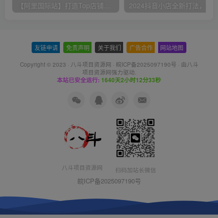
【阿里国际站】打造Top店铺&获得优质询盘客户，​95%的国际站讲师不会说的运营技巧
友链申请
-
免责声明
-
关于我们
-
广告合作
-
网站地图
Copyright © 2023 ·
八斗项目资源网
·
皖ICP备2025097190号
· 由八斗
项目资源网
强力驱动.
本站已安全运行:
1640天2小时12分33秒
八斗项目资源网
扫码加站长微信
皖ICP备2025097190号