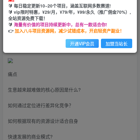
🔰 每日稳定更新10~20个项目，涵盖互联网多数赛道!
您当前未登录！建议登陆后购买，可保存购买订单
🔰 vip限时特惠，¥29/月，¥79/年，¥99/永久（推广佣金70%）,
全站资源免费下载！
🔰
海量有价值的项目持续更新中，总有一款适合你!
从小做大的生意逻辑，业绩翻倍增长，渠道快速裂变，利润
👉
加入八斗项目资源网，减少试错成本，开启轻资产副业！
稳定增长，全网营销创新
开通VIP会员
加盟当站长
痛点
生意越来越难做的核心原因是什么?
如何通过定位进行差异化竞争？
如何根据现有的资源设计适合自身
快速发展的商业模式?