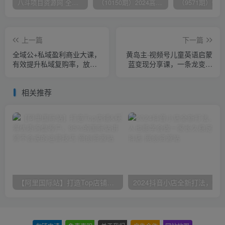
八斗项目资源网 全网正品VIP课程 无损下载~
（10150期）2024高考项目野路子玩法，无限裂变，最高一天1W＋！
上一篇
下一篇
全域公+私域盈利商业大课，
黄岛主·视频号儿童英语启蒙
有效提升私域复购率，放大
蓝变现分享课，一条龙变现
利润且持续变现
玩法分享
相关推荐
【阿里国际站】打造Top店铺&获得优质询盘客户，​95%的国际站讲师不会说的运营技巧